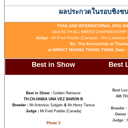
ผลประกวดในรอบชิงชน
THAILAND INTERNATIONAL DOG SH
64rd KCTH ALL BREED CHAPMIONSHI
Judge
: Mr.Fred Paddie (Canada) , Mrs.Ladawan C
By: The Kennelclub of Thaila
at IMPACT MUANG THONG THANI, Date : 
Best in Show
Best 
Best Loc
Best in Show :
Golden Retriever
AM.TH
TH.CH.HABIA UNA VEZ BARON B
Breeder :
Mr.Antonius Sutjipto
&
Mr.Henry Tansia
Breeder :
Judge :
Mr.Fred Paddie (Canada)
Owner 
Judge :
M
Photo 3