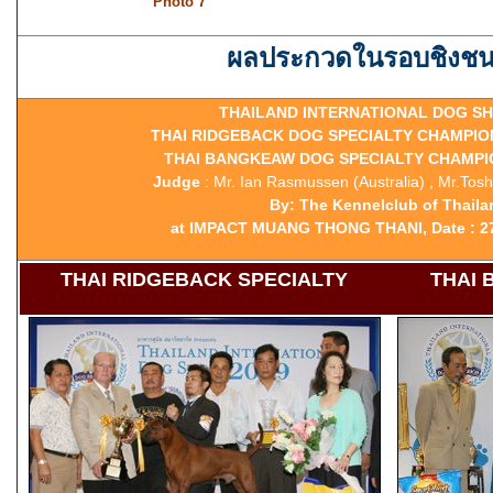
Photo 7
ผลประกวดในรอบชิงชน
THAILAND INTERNATIONAL DOG SH
THAI RIDGEBACK DOG SPECIALTY CHAMPI
THAI BANGKEAW DOG SPECIALTY CHAMP
Judge
: Mr. Ian Rasmussen (Australia) , Mr.Tos
By: The Kennelclub of Thaila
at IMPACT MUANG THONG THANI, Date : 27
THAI RIDGEBACK SPECIALTY
THAI 