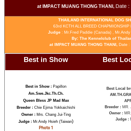
Date :
at IMPACT MUANG THONG THANI,
THAILAND INTERNATIONAL DOG SH
63rd KCTH ALL BREED CHAPMIONSHI
Judge
: Mr.Fred Paddie (Canada) , Mr.Andy
By: The Kennelclub of Thaila
at IMPACT MUANG THONG THANI,
Date :
Best in Show
Best Lo
Best in Show :
Papillon
Best Local br
Am.Swe.Jkc.Th.Ch.
AM.TH.GRA
Queen Bless JP Mad Max
AP
Breeder :
MR.
Breeder :
Chie Ejima Yokkaichishi
Owner :
MR.
Owner :
Mrs. Chang Jui-Ting
Judge :
M
)
Judge :
Mr.Andy Hsieh (Taiwan
Photo 1