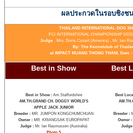
ผลประกวดในรอบชิงชน
THAILAND INTERNATIONAL DOG SH
FCI INTERNATIONAL CHAMPIONSHIP DOG
Judge
: Mrs. Doris Cozart (America) , Mr. Ian R
By: The Kennelclub of Thaila
at IMPACT MUANG THONG THANI, Date : 
Best in Show
Best 
Best in Show :
Am.Staffordshire
Best Loca
AM.TH.GRAND CH. DOGGY WORLD'S
AM.TH.
APPLE JACK JUNIOR
Breeder :
MR. JUMPON KONGCHUMCHUAN
Breeder :
M
Owner :
MR. KRIANGSAK EUROPAPAT
Owner :
Judge :
Mr. Ian Rasmussen (Australia)
Judge 
Photo 5