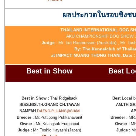
ผลประกวดในรอบชิงชน
THAILAND INTERNATIONAL DOG SH
AKU CHAMPIONSHIP DOG SHOW 1
Judge
: Mr. Ian Rasmussen (Australia) , Mr. Tos
By: The Kennelclub of Thaila
at IMPACT MUANG THONG THANI, Date : 
Best in Show
Best Lo
Best in Show :
Thai Ridgeback
Best Local b
BISS.BIS.TH.GRAND CH.TAWAN
AM.TH.GR
NAMFAH
DAENG-PLUANG@SIAM
AP
Breeder :
Mr.Puttipong Pukkanavanit
Breeder :
MR.
Owner :
Mr. Kriangsak Europapat
Owner :
MR
Judge :
Mr. Toshio Hayashi (Japan)
Judge :
Mr