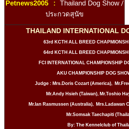
Petnews2005
Thailand
Dog Show
/
:
ประกวดสุนัข
THAILAND INTERNATIONAL D
63rd KCTH ALL BREED CHAPMIONSH
64rd KCTH ALL BREED CHAPMIONSH
FCI INTERNATIONAL CHAMPIONSHIP D
AKU CHAMPIONSHIP DOG SHOW
Judge : Mrs.Doris Cozart (America), Mr.Fr
Mr.Andy Hsieh (Taiwan), Mr.Toshio Ha
Mr.Ian Rasmussen (Australia), Mrs.Ladawan C
Mr.Somsak Taechapiti (Thail
By: The Kennelclub of Thai