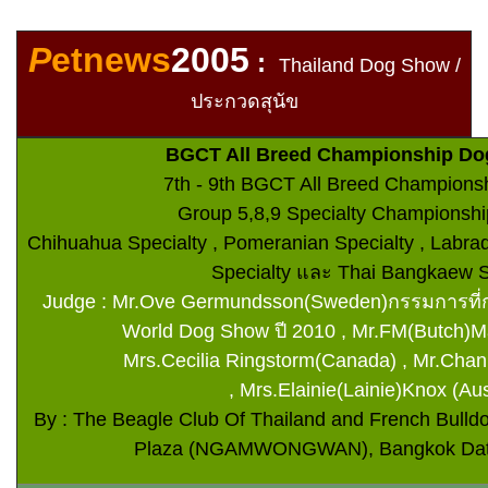
P
etnews
2005
:
Thailand
Dog Show /
ประกวดสุนัข
BGCT All Breed Championship Do
7th - 9th BGCT All Breed Champion
Group 5,8,9 Specialty Championsh
Chihuahua Specialty , Pomeranian Specialty , Labrad
Specialty และ Thai Bangkaew S
Judge : Mr.Ove Germundsson(Sweden)กรรมการที่ก
World Dog Show ปี 2010 , Mr.FM(Butch)
Mrs.Cecilia Ringstorm(Canada) , Mr.Chan
, Mrs.Elainie(Lainie)Knox (Aus
By : The Beagle Club Of Thailand and French Bulldo
Plaza (NGAMWONGWAN), Bangkok Date