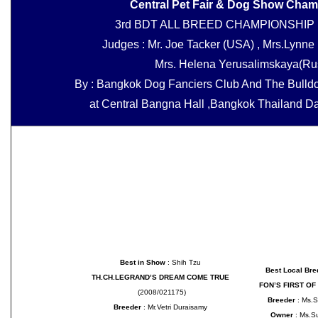
Central Pet Fair & Dog Show Cha
3rd BDT ALL BREED CHAMPIONSHI
Judges : Mr. Joe Tacker (USA) , Mrs.Lynne 
Mrs. Helena Yerusalimskaya(Ru
By : Bangkok Dog Fanciers Club And The Bulld
at Central Bangna Hall ,Bangkok Thailand Da
Best in Show
: Shih Tzu
Best Local Bre
TH.CH.LEGRAND’S DREAM COME TRUE
FON’S FIRST OF
(2008/021175)
Breeder
: Ms.S
Breeder
: Mr.Vetri Duraisamy
Owner
: Ms.S