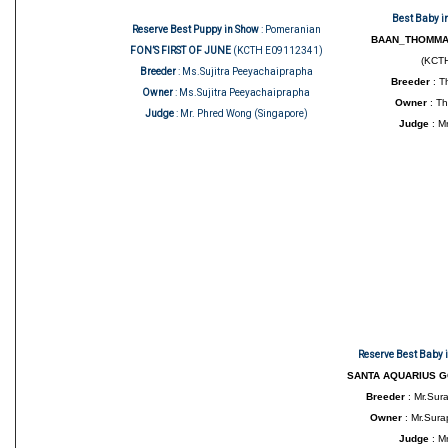
Best Baby i
Reserve Best Puppy in Show
: Pomeranian
BAAN_THOMMA
FON’S FIRST OF JUNE
(KCTH E09112341)
(KCT
Breeder
: Ms.Sujitra Peeyachaiprapha
Breeder
: T
Owner
: Ms.Sujitra Peeyachaiprapha
Owner
: T
Judge
: Mr. Phred Wong (Singapore)
Judge
: M
Reserve Best Baby 
SANTA AQUARIUS 
Breeder
: Mr.Sur
Owner
: Mr.Sur
Judge
: Mr