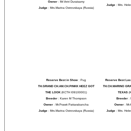
Owner
: Mr.Vetri Duraisamy
Judge
: Mrs. Hel
Judge
: Mrs.Marina Ostrovskaya (Russia)
Reserve Best in Show
: Pug
Reserve Best Loc
TH.GRAND CH.AM.CH.PINKK HEEZ GOT
TH.CH.MARINO GR
THE LOOK
(KCTH I09100001)
TEXAS
(
Breeder
: Karen M Thompson
Breeder
: 
Owner
: Mr.Prawit Pattarabancha
Owner
: Mr
Judge
: Mrs.Marina Ostrovskaya (Russia)
Judge
: Mrs. Hele