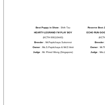
Best Puppy in Show
: Shih Tzu
Reserve Best 
HEARTY-LEGRAND I’M PLAY BOY
ECHO RUN GOO
(KCTH I09110443)
(KCT
Breeder
: Mr.Papitchaya Sukonnoi
Breeder
:
Owner
: Ms.S.Papitchaya & Mr.D.Vetri
Owner
: Mr.
Judge
: Mr. Phred Wong (Singapore)
Judge
: Mrs.