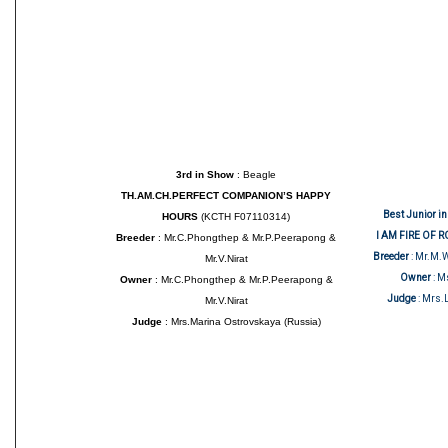
3rd in Show
: Beagle
TH.AM.CH.PERFECT COMPANION’S HAPPY
Best Junior i
HOURS
(KCTH F07110314)
I AM FIRE OF 
Breeder
: Mr.C.Phongthep & Mr.P.Peerapong &
Breeder
: Mr.M.
Mr.V.Nirat
Owner
: M
Owner
: Mr.C.Phongthep & Mr.P.Peerapong &
Judge
: Mrs.
Mr.V.Nirat
Judge
: Mrs.Marina Ostrovskaya (Russia)