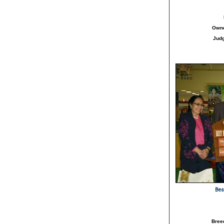
Own
Jud
Bes
Bree