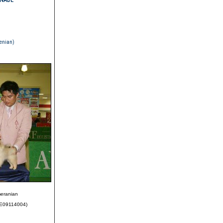
ENADE
venian)
eranian
E09114004)