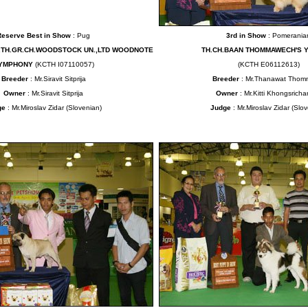
Reserve Best in Show
: Pug
3rd in Show
: Pomerania
K.TH.GR.CH.WOODSTOCK UN.,LTD WOODNOTE
TH.CH.BAAN THOMMAWECH'S 
YMPHONY
(KCTH I07110057)
(KCTH E06112613)
Breeder
: Mr.Siravit Sitprija
Breeder
: Mr.Thanawat Thom
Owner
: Mr.Siravit Sitprija
Owner
: Mr.Kitti Khongsrich
ge
: Mr.Miroslav Zidar (Slovenian)
Judge
: Mr.Miroslav Zidar (Slo