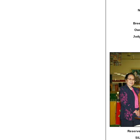
N
Bre
Ow
Jud
Reserve
SI