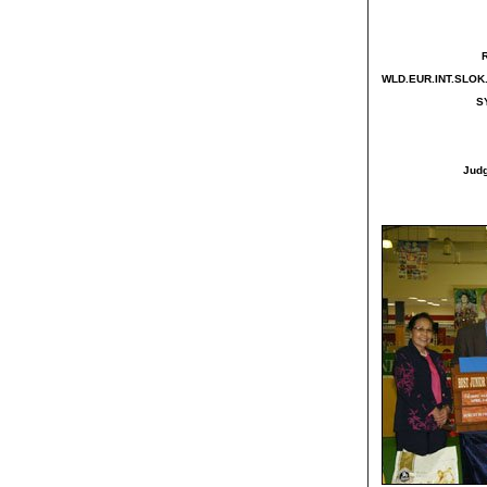
WLD.EUR.INT.SLO
S
Jud