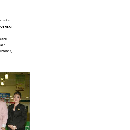
eranian
YOSHEKI
mavej
aroen
(Thailand)