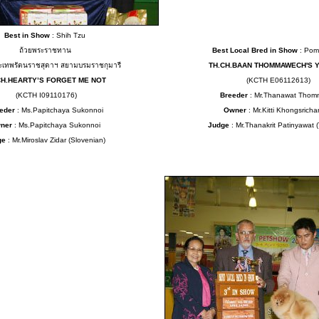
Best in Show
: Shih Tzu
ถ้วยพระราชทาน
Best Local Bred in Show
: Pom
ะเทพรัตนราชสุดาฯ สยามบรมราชกุมารี
TH.CH.BAAN THOMMAWECH'S 
CH.HEARTY’S FORGET ME NOT
(KCTH E06112613)
(KCTH I09110176)
Breeder
: Mr.Thanawat Thom
eder
: Ms.Papitchaya Sukonnoi
Owner
: Mr.Kitti Khongsrich
ner
: Ms.Papitchaya Sukonnoi
Judge
: Mr.Thanakrit Patinyawat 
ge
: Mr.Miroslav Zidar (Slovenian)