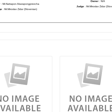
Owner
: N/A
r
: Mr.Nattapon Akarapongpreecha
Judge
: Mr.Miroslav Zidar (Slo
ge
: Mr.Miroslav Zidar (Slovenian)