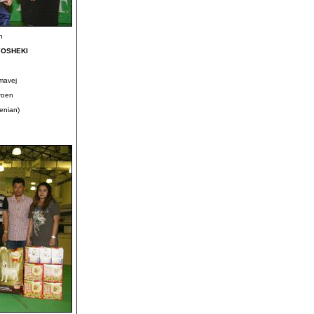
n
YOSHEKI
mavej
aroen
venian)