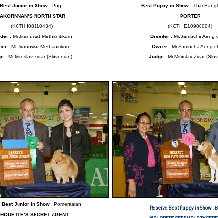
Best Junior in Show
: Pug
Best Puppy in Show
: Thai Ban
AKORNNAN’S NORTH STAR
PORTER
(KCTH I08110434)
(KCTH E10900004)
eder
: Mr.Jiranuwat Methanitikorn
Breeder
: Mr.Samucha Aeng 
ner
: Mr.Jiranuwat Methanitikorn
Owner
: Mr.Samucha Aeng c
ge
: Mr.Miroslav Zidar (Slovenian)
Judge
: Mr.Miroslav Zidar (Slo
 Best Junior in Show
: Pomeranian
Reserve Best Puppy in Show
: 
LHOUETTE’S SECRET AGENT