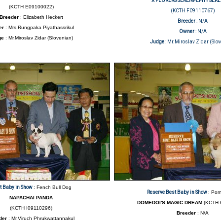
X'PLORERS SERENPLPITY SER
(KCTH E09100022)
(KCTH F09110767)
Breeder
: Elizabeth Heckert
Breeder
: N/A
er
: Mrs.Rungpaka Piyathassrikul
Owner
: N/A
ge
: Mr.Miroslav Zidar (Slovenian)
Judge
: Mr.Miroslav Zidar (Slo
t Baby in Show
: Fench Bull Dog
Reserve Best Baby in Show
: Pom
NAPACHAI PANDA
DOMEDOI'S MAGIC DREAM
(KCTH 
(KCTH I09110296)
Breeder
: N/A
der
: Mr.Viruch Phrukwattannakul