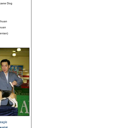
gkaew Dog
chuan
huan
venian)
Beagle