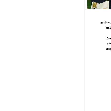
สมเด็จพร
TH.
Bre
Ow
Jud