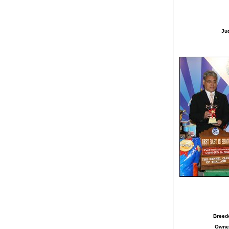
Ju
Breed
Owne