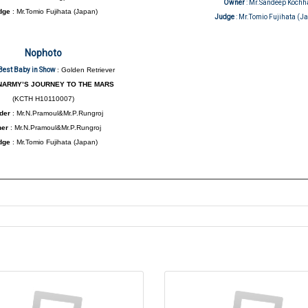
Owner
: Mr.Sandeep Kochh
dge
: Mr.Tomio Fujihata (Japan)
Judge
: Mr.Tomio Fujihata (J
Nophoto
Best Baby in Show
: Golden Retriever
ARMY’S JOURNEY TO THE MARS
(KCTH H10110007)
der
: Mr.N.Pramoul&Mr.P.Rungroj
ner
: Mr.N.Pramoul&Mr.P.Rungroj
dge
: Mr.Tomio Fujihata (Japan)