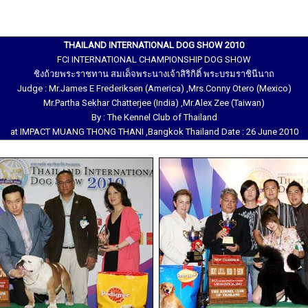
THAILAND INTERNATIONAL DOG SHOW 2010
FCI INTERNATIONAL CHAMPIONSHIP DOG SHOW
ชิงถ้วยพระราชทาน สมเด็จพระนางเจ้าสิริกิติ์ พระบรมราชินีนาถ
Judge : Mr.James E Frederiksen (America) ,Mrs.Conny Otero (Mexico)
Mr.Partha Sekhar Chatterjee (India) ,Mr.Alex Zee (Taiwan)
By : The Kennel Club of Thailand
at IMPACT MUANG THONG THANI ,Bangkok Thailand Date : 26 June 2010