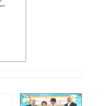
ar
apan)