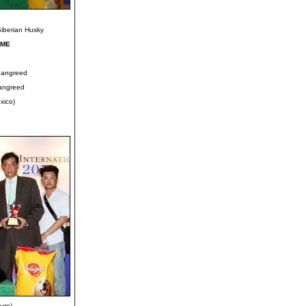
Siberian Husky
IME
hangreed
angreed
xico)
ure)