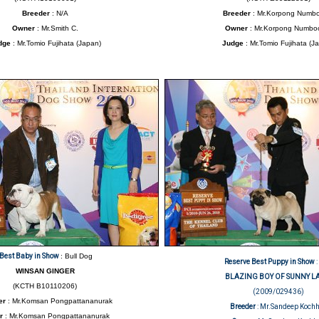
Breeder
: N/A
Breeder
: Mr.Korpong Numbo
Owner
: Mr.Smith C.
Owner
: Mr.Korpong Numboo
dge
: Mr.Tomio Fujihata (Japan)
Judge
: Mr.Tomio Fujihata (J
Best Baby in Show
: Bull Dog
Reserve Best Puppy in Show
WINSAN GINGER
BLAZING BOY OF SUNNY L
(KCTH B10110206)
(2009/029436)
er
: Mr.Komsan Pongpattananurak
Breeder
: Mr.Sandeep Koch
r
: Mr.Komsan Pongpattananurak