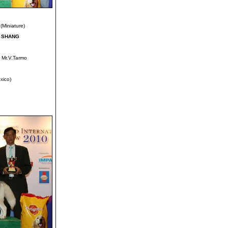
(Miniature)
I SHANG
 Mr.V.Tarmo
xico)