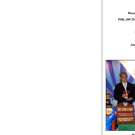
Rese
PHIL.GR.T
Ju
B