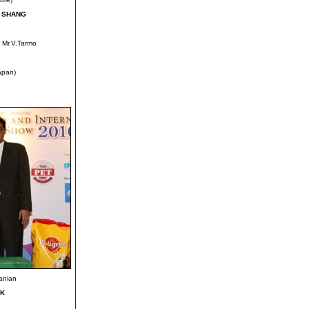
I SHANG
 Mr.V.Tarmo
apan)
anian
WK