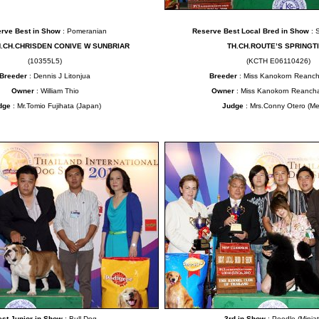
rve Best in Show
: Pomeranian
Reserve Best Local Bred in Show
: 
H.CH.CHRISDEN CONIVE W SUNBRIAR
TH.CH.ROUTE’S SPRINGT
(10355L5)
(KCTH E06110426)
Breeder
: Dennis J Litonjua
Breeder
: Miss Kanokorn Reanc
Owner
: William Thio
Owner
:
Miss Kanokorn Reanch
dge
: Mr.Tomio Fujihata (Japan)
Judge
: Mrs.Conny Otero (Me
est Junior in Show
: Bull Dog
3rd in Show
: Poodle (Miniat