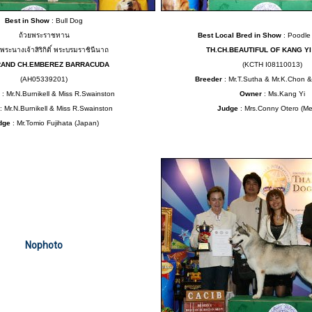
Best in Show
: Bull Dog
ถ้วยพระราชทาน
Best Local Bred in Show
: Poodle 
พระนางเจ้าสิริกิติ์ พระบรมราชินีนาถ
TH.CH.BEAUTIFUL OF KANG Y
RAND CH.EMBEREZ BARRACUDA
(KCTH I08110013)
(AH05339201)
Breeder
: Mr.T.Sutha & Mr.K.Chon &
: Mr.N.Burnikell & Miss R.Swainston
Owner
:
Ms.Kang Yi
: Mr.N.Burnikell & Miss R.Swainston
Judge
: Mrs.Conny Otero (Me
dge
: Mr.Tomio Fujihata (Japan)
Nophoto