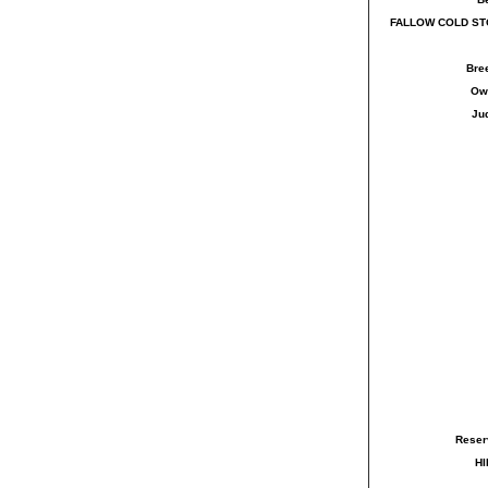
FALLOW COLD ST
Bre
Ow
Ju
Reser
HI