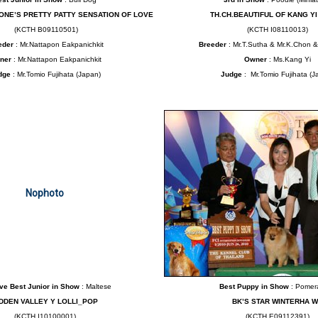
ONE’S PRETTY PATTY SENSATION OF LOVE
TH.CH.BEAUTIFUL OF KANG Y
(KCTH B09110501)
(KCTH I08110013)
eder
: Mr.Nattapon Eakpanichkit
Breeder
: Mr.T.Sutha & Mr.K.Chon &
ner
: Mr.Nattapon Eakpanichkit
Owner
:
Ms.Kang Yi
dge
: Mr.Tomio Fujihata (Japan)
Judge
: Mr.Tomio Fujihata (J
Nophoto
ve Best Junior in Show
: Maltese
Best Puppy in Show
: Pomer
DDEN VALLEY Y LOLLI_POP
BK’S STAR WINTERHA 
(KCTH I10100001)
(KCTH E09112391)