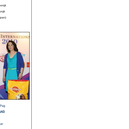
onjit
njit
apan)
: Pug
AND
har