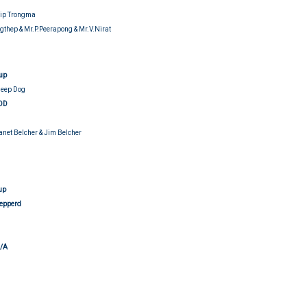
hip Trongma
gthep & Mr.P.Peerapong & Mr.V.Nirat
oup
heep Dog
OD
Janet Belcher & Jim Belcher
udging
up
hepperd
N/A