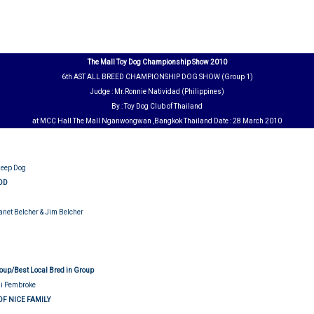
The Mall Toy Dog Championship Show 2010
6th AST ALL BREED CHAMPIONSHIP DOG SHOW (Group 1)
Judge : Mr.Ronnie Natividad (Philippines)
By : Toy Dog Club of Thailand
at MCC Hall The Mall Nganwongwan ,Bangkok Thailand Date : 28 March 2010
heep Dog
OD
Janet Belcher & Jim Belcher
roup/Best Local Bred in Group
gi Pembroke
OF NICE FAMILY