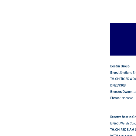
Best in Group
Breed
: Shetland S
TH.CH.TIGER WO
DN239308
Breeder/Owner
: 
Photos
: Nophoto
Reserve Best in G
Breed
: Welsh Cor
TH.CH.RED SIAM 