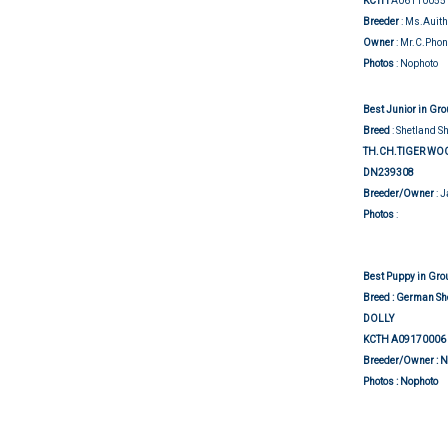
KCTH
A06110055
Breeder
: Ms.Auit
Owner
: Mr.C.Phon
Photos
: Nophoto
Best Junior in Gr
Breed
: Shetland S
TH.CH.TIGER WO
DN239308
Breeder/Owner
: 
Show j
Photos
:
Best Puppy in Gro
Breed
: German S
DOLLY
KCTH
A09170006
Breeder/Owner
: 
Photos
: Nophoto