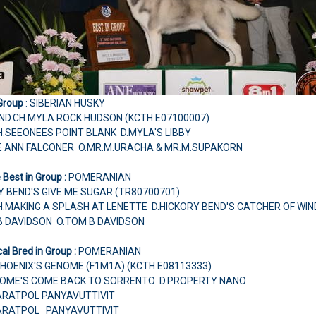
 Group
: SIBERIAN HUSKY
ND.CH.MYLA ROCK HUDSON (KCTH E07100007)
H.SEEONEES POINT BLANK D.MYLA'S LIBBY
E ANN FALCONER O.MR.M.URACHA & MR.M.SUPAKORN
Best in Group :
POMERANIAN
Y BEND'S GIVE ME SUGAR (TR80700701)
H.MAKING A SPLASH AT LENETTE D.HICKORY BEND'S CATCHER OF WIN
B DAVIDSON O.TOM B DAVIDSON
al Bred in Group :
POMERANIAN
PHOENIX'S GENOME (F1M1A) (KCTH E08113333)
DOME'S COME BACK TO SORRENTO D.PROPERTY NANO
ARATPOL PANYAVUTTIVIT
ARATPOL PANYAVUTTIVIT