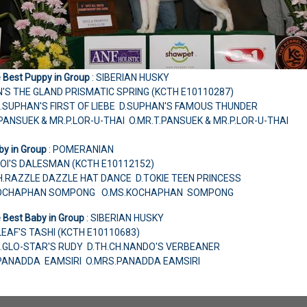
 Best Puppy in Group
: SIBERIAN HUSKY
'S THE GLAND PRISMATIC SPRING (KCTH E10110287)
H.SUPHAN'S FIRST OF LIEBE D.SUPHAN'S FAMOUS THUNDER
PANSUEK & MR.P.LOR-U-THAI O.MR.T.PANSUEK & MR.P.LOR-U-THAI
by in Group
: POMERANIAN
OI'S DALESMAN (KCTH E10112152)
H.RAZZLE DAZZLE HAT DANCE D.TOKIE TEEN PRINCESS
KOCHAPHAN SOMPONG O.MS.KOCHAPHAN SOMPONG
 Best Baby in Group
: SIBERIAN HUSKY
EAF'S TASHI (KCTH E10110683)
H.GLO-STAR'S RUDY D.TH.CH.NANDO'S VERBEANER
PANADDA EAMSIRI O.MRS.PANADDA EAMSIRI