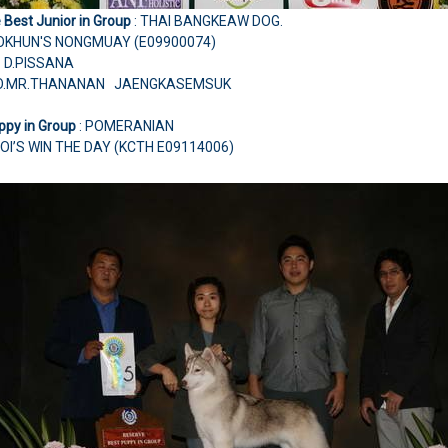
 Best Junior in Group
: THAI BANGKEAW DOG.
KHUN'S NONGMUAY (E09900074)
 D.PISSANA
-- O.MR.THANANAN JAENGKASEMSUK
ppy in Group
: POMERANIAN
OI’S WIN THE DAY (KCTH E09114006)