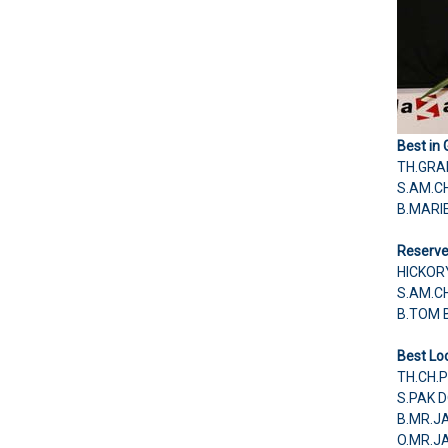
Best in
TH.GRA
S.AM.C
B.MARI
Reserve 
HICKOR
S.AM.C
B.TOM 
Best Loc
TH.CH.
S.PAK 
B.MR.J
O.MR.J