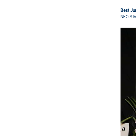
Best Ju
NEO’S 