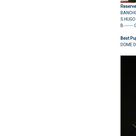
Reserve
BANCHO
S.HUGO
B.----
Best Pu
DOME D