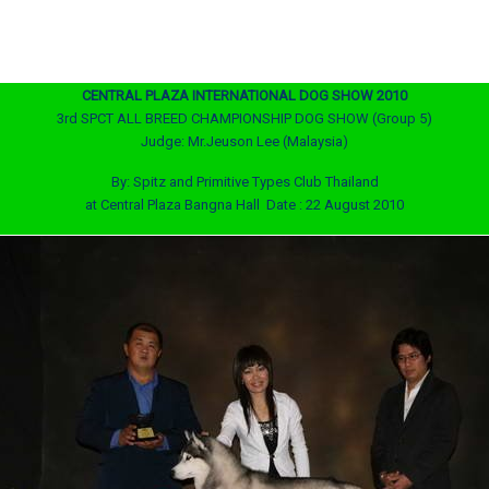
CENTRAL PLAZA INTERNATIONAL DOG SHOW 2010
3rd SPCT ALL BREED CHAMPIONSHIP DOG SHOW (Group 5)
Judge: Mr.Jeuson Lee (Malaysia)
By: Spitz and Primitive Types Club Thailand
at Central Plaza Bangna Hall Date : 22 August 2010