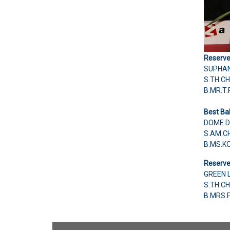
Reserve
SUPHAN
S.TH.C
B.MR.T.
Best Ba
DOME D
S.AM.C
B.MS.
Reserve
GREEN L
S.TH.C
B.MRS.