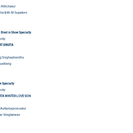
 Rittichakul
cha & Mr.M.Supakorn
 Bred in Show Specialty
usky
AT SPARTA
ng Singhaphandhu
Kuaklang
udging
w Specialty
usky
RTA WINTER LOVE SON
 Auttamapronsakul
ar Vongtaewan
udging