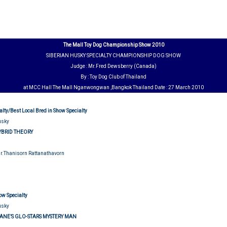
The Mall Toy Dog Championship Show 2010
SIBERIAN HUSKY SPECIALTY CHAMPIONSHIP DOG SHOW
Judge : Mr.Fred Dewsberry (Canada)
By : Toy Dog Club of Thailand
at MCC Hall The Mall Nganwongwan ,Bangkok Thailand Date : 27 March 2010
alty/Best Local Bred in Show Specialty
usky
YBRID THEORY
Mr.Thanisorn Rattanathavorn
udging
ow Specialty
usky
ANE’S GLO-STARS MYSTERY MAN