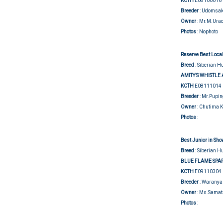
KCTH
E08100016
Breeder
: Udomsak
Owner
: Mr.M.Ura
Photos
: Nophoto
Reserve Best Local
Breed
: Siberian H
AMITY’S WHISTLE 
KCTH
E08111014
Breeder
: Mr.Pupi
Owner
: Chutima 
Show j
Photos
:
Best Junior in Sho
Breed
: Siberian H
BLUE FLAME SPA
KCTH
E09110304
Breeder
: Waranya
Owner
: Ms.Samat
Show j
Photos
: