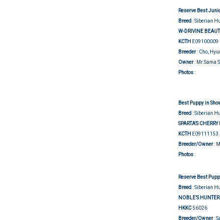
Reserve Best Junio
Breed
: Siberian H
W-DRIVINE BEAUT
KCTH
E09100009
Breeder
: Cho, Hy
Owner
: Mr.Sama 
Show j
Photos
:
Best Puppy in Show
Breed
: Siberian H
SPARTA’S CHERR
KCTH
E09111153
Breeder/Owner
: 
Show j
Photos
:
Reserve Best Puppy
Breed
: Siberian H
NOBLE’S HUNTER
HKKC
56026
Breeder/Owner
: 