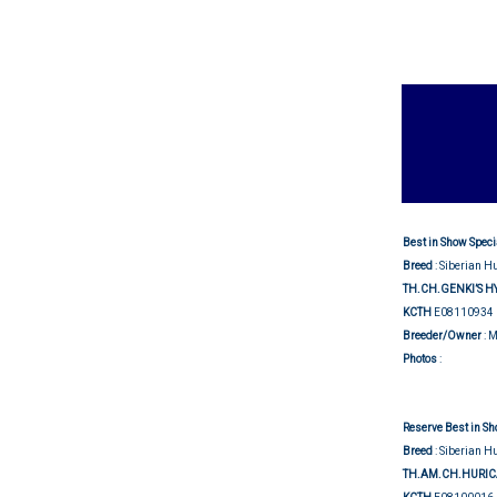
Best in Show Speci
Breed
: Siberian H
TH.CH.GENKI’S H
KCTH
E08110934
Breeder/Owner
: 
Show j
Photos
:
Reserve Best in Sh
Breed
: Siberian H
TH.AM.CH.HURIC