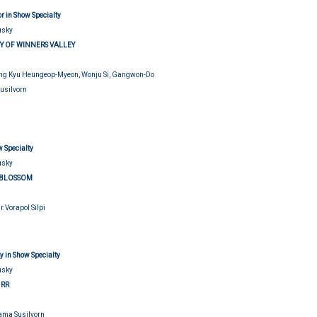
r in Show Specialty
usky
Y OF WINNERS VALLEY
ung Kyu Heungeop-Myeon, Wonju Si, Gangwon-Do
Susilvorn
udging
 Specialty
usky
Y BLOSSOM
Mr.Vorapol Silpi
udging
 in Show Specialty
usky
 RR
Sama Susilvorn