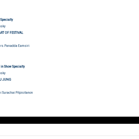
udging
Specialty
usky
ART OF FESTIVAL
Mrs.Panadda Eamsiri
udging
 in Show Specialty
usky
U JUNG
Mr.Surachai Pitpisitanon