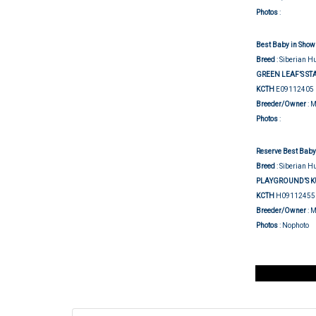
Show j
Photos
:
Best Baby in Show 
Breed
: Siberian H
GREEN LEAF’S ST
KCTH
E09112405
Breeder/Owner
: 
Show j
Photos
:
Reserve
Best Baby
Breed
: Siberian H
PLAYGROUND’S K
KCTH
H09112455
Breeder/Owner
: 
Photos
: Nophoto