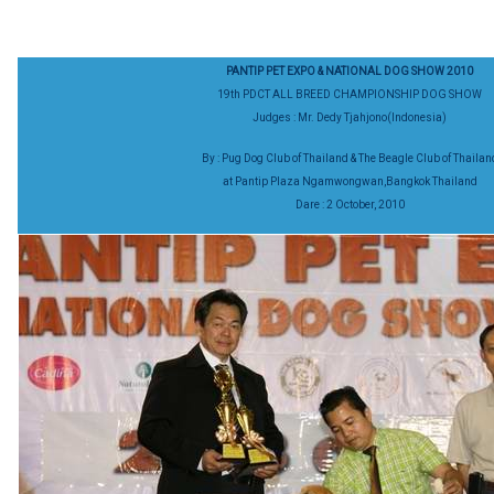
PANTIP PET EXPO & NATIONAL DOG SHOW 2010
19th PDCT ALL BREED CHAMPIONSHIP DOG SHOW
Judges : Mr. Dedy Tjahjono(Indonesia)
By : Pug Dog Club of Thailand & The Beagle Club of Thailan
at Pantip Plaza Ngamwongwan,Bangkok Thailand
Dare : 2 October, 2010