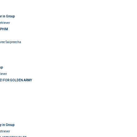
or in Group
etriever
APHIM
aree Saipreecha
udging
up
riever
ZI FOR GOLDEN ARMY
udging
y in Group
etriever