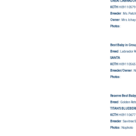
GREAT LABRADO
KCTH
H09110579
Breeder
: Ms.Patc
Owner
: Mrs.Icha
Group j
Photos
:
Best Baby in Grou
Breed
: Labrador R
SANTA
KCTH
H09110565
Breeder/Owner
: 
Group j
Photos
:
Reserve Best Baby
Breed
: Golden Ret
TITAN’S BLUEBE
KCTH
H09110677
Breeder
: Savitree
Photos
: Nophoto