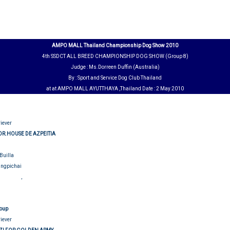
AMPO MALL Thailand Championship Dog Show 2010
4th SSDCT ALL BREED CHAMPIONSHIP DOG SHOW (Group 8)
Judge : Ms.Dorreen Duffin (Australia)
By : Sport and Service Dog Club Thailand
at at AMPO MALL AYUTTHAYA ,Thailand Date : 2 May 2010
riever
.DR.HOUSE DE AZPEITIA
 Builla
Sungpichai
udging
Show judging
,
roup
riever