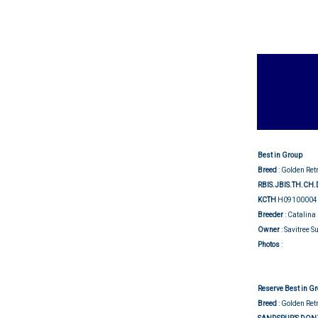
Best in Group
Breed
: Golden Ret
RBIS.JBIS.TH.CH
KCTH
H09100004
Breeder
: Catalina
Owner
: Savitree 
Group j
Photos
:
Reserve Best in G
Breed
: Golden Ret