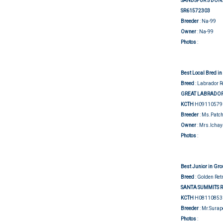
SANDSPUR’S DON
SR61572303
Breeder
: Na-99
Owner
: Na-99
Group j
Photos
:
Best Local Bred i
Breed
: Labrador R
GREAT LABRADO
KCTH
H09110579
Breeder
: Ms.Patc
Owner
: Mrs.Icha
Group j
Photos
:
Best Junior in Gr
Breed
: Golden Ret
SANTA SUMMITS 
KCTH
H08110853
Breeder
: Mr.Sura
Group j
Photos
: