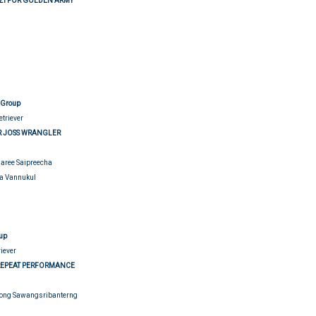
ZI FOR GOLDEN ARMY
udging
n Group
etriever
R JOSS WRANGLER
haree Saipreecha
ya Vannukul
udging
oup
riever
REPEAT PERFORMANCE
pong Sawangsribanterng
udging