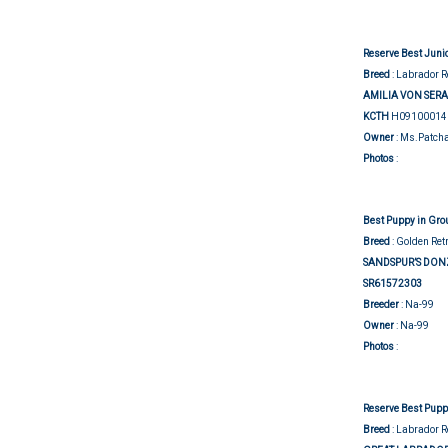
Reserve Best Juni
Breed
: Labrador R
AMILIA VON SER
KCTH
H09100014
Owner
: Ms.Patch
Group j
Photos
:
Best Puppy in Gro
Breed
: Golden Ret
SANDSPUR’S DON
SR61572303
Breeder
: Na-99
Owner
: Na-99
Group j
Photos
:
Reserve Best Pupp
Breed
: Labrador R