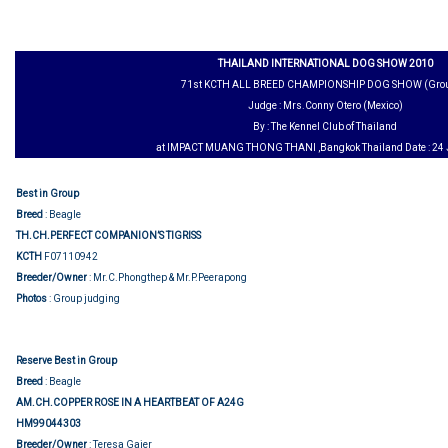
THAILAND INTERNATIONAL DOG SHOW 2010
71st KCTH ALL BREED CHAMPIONSHIP DOG SHOW (Grou
Judge : Mrs.Conny Otero (Mexico)
By : The Kennel Club of Thailand
at IMPACT MUANG THONG THANI ,Bangkok Thailand Date : 24 
Best in Group
Breed
: Beagle
TH.CH.PERFECT COMPANION’S TIGRISS
KCTH
F07110942
Breeder/Owner
: Mr.C.Phongthep & Mr.P.Peerapong
Photos
: Group judging
Reserve Best in Group
Breed
: Beagle
AM.CH.COPPER ROSE IN A HEARTBEAT OF A24G
HM99044303
Breeder/Owner
: Teresa Gaier