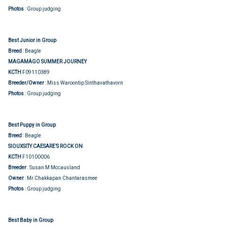
Photos
: Group judging
Best Junior in Group
Breed
: Beagle
MAGAMAGO SUMMER JOURNEY
KCTH
F09110389
Breeder/Owner
: Miss Waroontip Sinthavathavorn
Photos
: Group judging
Best Puppy in Group
Breed
: Beagle
SIOUXSITY CAESARE’S ROCK ON
KCTH
F10100006
Breeder
: Susan M Mccausland
Owner
: Mr.Chakkapan Chantarasmee
Photos
: Group judging
Best Baby in Group