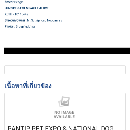
Breed
: Beagle
SUN’S PERFECT MIRACLE ALTIVE
KCTH
F10110442
Breeder/Owner
: Mr.Suthiphong Noppamas
Photos
: Group judging
เนื้อหาที่เกี่ยวข้อง
PANTIP PET EXPO & NATIONAL DOG