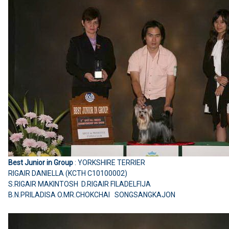
Best Junior in Group
: YORKSHIRE TERRIER
RIGAIR DANIELLA (KCTH C10100002)
S.RIGAIR MAKINTOSH D.RIGAIR FILADELFIJA
B.N.PRILADISA O.MR.CHOKCHAI SONGSANGKAJON