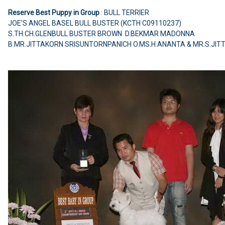
Reserve Best Puppy in Group
: BULL TERRIER
JOE'S ANGEL BASEL BULL BUSTER (KCTH C09110237)
S.TH.CH.GLENBULL BUSTER BROWN D.BEKMAR MADONNA
B.MR.JITTAKORN SRISUNTORNPANICH O.MS.H.ANANTA & MR.S.JIT