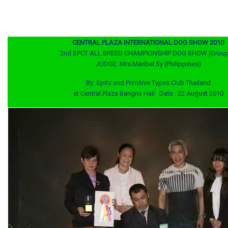
CENTRAL PLAZA INTERNATIONAL DOG SHOW 2010
2nd SPCT ALL BREED CHAMPIONSHIP DOG SHOW (Group
JUDGE: Mrs.Maribel Sy (Philippines)
By: Spitz and Primitive Types Club Thailand
at Central Plaza Bangna Hall Date : 22 August 2010