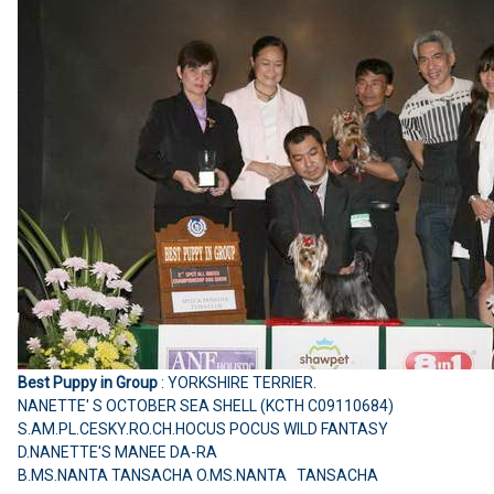
Best Puppy in Group
: YORKSHIRE TERRIER.
NANETTE' S OCTOBER SEA SHELL (KCTH C09110684)
S.AM.PL.CESKY.RO.CH.HOCUS POCUS WILD FANTASY
D.NANETTE'S MANEE DA-RA
B.MS.NANTA TANSACHA O.MS.NANTA TANSACHA