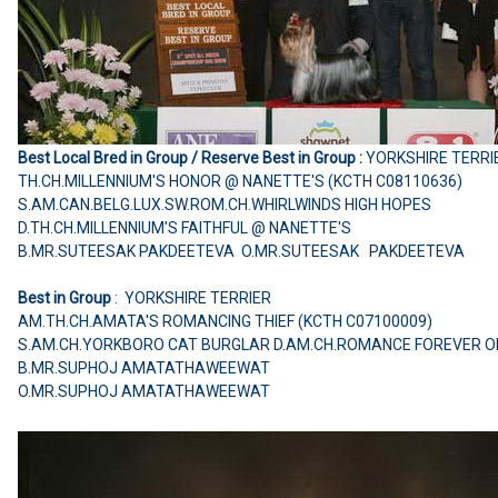
Best Local Bred in Group / Reserve Best in Group :
YORKSHIRE TERRI
TH.CH.MILLENNIUM'S HONOR @ NANETTE'S (KCTH C08110636)
S.AM.CAN.BELG.LUX.SW.ROM.CH.WHIRLWINDS HIGH HOPES
D.TH.CH.MILLENNIUM'S FAITHFUL @ NANETTE'S
B.MR.SUTEESAK PAKDEETEVA O.MR.SUTEESAK PAKDEETEVA
Best in Group
: YORKSHIRE TERRIER
AM.TH.CH.AMATA'S ROMANCING THIEF (KCTH C07100009)
S.AM.CH.YORKBORO CAT BURGLAR D.AM.CH.ROMANCE FOREVER O
B.MR.SUPHOJ AMATATHAWEEWAT
O.MR.SUPHOJ AMATATHAWEEWAT