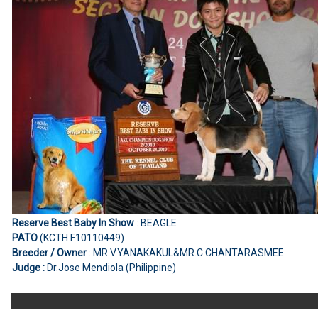
Reserve Best Baby In Show
: BEAGLE
PATO
(KCTH F10110449)
Breeder / Owner
: MR.V.YANAKAKUL&MR.C.CHANTARASMEE
Judge :
Dr.Jose Mendiola (Philippine)