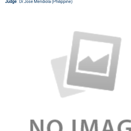
Judge
: Dr.Jose Mendiola (Philippine)