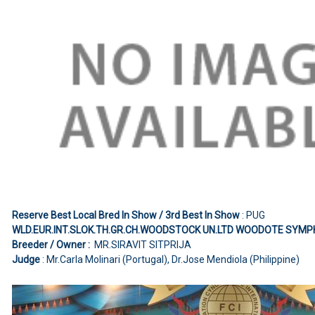
Reserve Best Local Bred In Show / 3rd Best In Show
: PUG
WLD.EUR.INT.SLOK.TH.GR.CH.WOODSTOCK UN.LTD WOODOTE SYM
Breeder / Owner :
MR.SIRAVIT SITPRIJA
Judge
: Mr.Carla Molinari (Portugal), Dr.Jose Mendiola (Philippine)