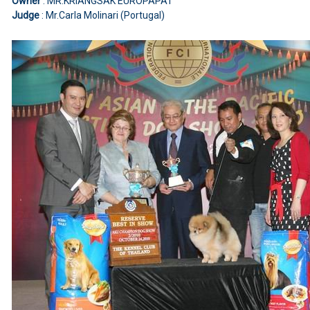
Owner
: MR.KRIANGSAK EUROPAPAT
Judge
: Mr.Carla Molinari (Portugal)