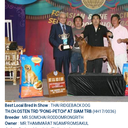
Best Local Bred In Show
: THAI RIDGEBACK DOG
TH.CH.OSTEN TRD “PONG-PETCH” AT SIAM TRB
(HH17/0036)
Breeder
: MR.SOMCHAI RODDOMRONGRITH
Owner
: MR.THAMMARAT NGAMPROMSAKUL