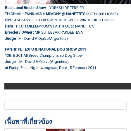
Best Local Bred in Show
: YORKSHIRE TERRIER
TH.CH.MILLENNIUM'S HARMONY @ NANETTE'S
(KCTH C08110638)
Sire
: AM.CAN.BELG.LUX.SW.ROM.CH.WHIRLWINDS HIGH HOPES
Dam
: TH.CH.MILLENNIUM'S FAITHFUL @ NANETTE'S
Breeder / Owner :
MR.SUTEESAK PAKDEETEVA
Judge
: Mr. David A.Ojalvo(Argentina)
PANTIP PET EXPO & NATIONAL DOG SHOW 2011
13th BGCT All Breed Championship Dog Show
Judge : Mr. David A.Ojalvo(Argentina)
at Pantip Plaza Ngamwongwan, Date : 5 February 2011
เนื้อหาที่เกี่ยวข้อง