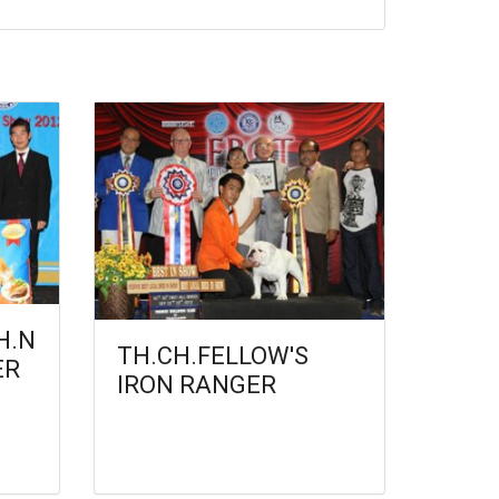
H.N
TH.CH.FELLOW'S
ER
IRON RANGER