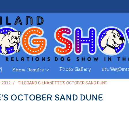
ู้
Photo Gallery
ประวัติสุนัขทร
Show Results
w 2012
TH.GRAND CH.NANETTE'S OCTOBER SAND DUNE
'S OCTOBER SAND DUNE