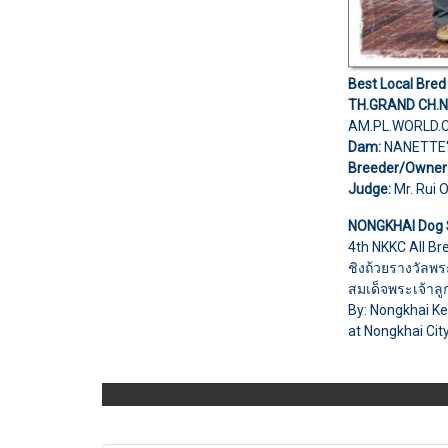
Best Local Bred
TH.GRAND CH.
AM.PL.WORLD.
Dam:
NANETTE
Breeder/Owner
Judge:
Mr. Rui O
NONGKHAI Dog 
4th NKKC All B
ชิงถ้วยรางวัล
สมเด็จพระเจ้าลู
By: Nongkhai Ke
at Nongkhai Cit