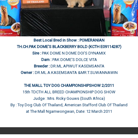
Best Local Bred in Show : POMERANIAN
TH.CH.PAK DOME'S BLACKBERRY BOLD (KCTH E09114287)
Sire :
PAK DOME N DOME DOI'S DYNAMIX
Dam :
PAK DOME'S DOLCE VITA
Breeder :
DR.ML.APIWUT KASEMSANTA
Owner :
DR.ML.A.KASEMSANTA &MR.T.SUWANNAWIN
THE MALL TOY DOG CHAMPIONSHIPSHOW 2/2011
15th TDCTH ALL BREED CHAMPIONSHIP DOG SHOW
Judge : Mrs. Ricky Gouws (South Africa)
By : Toy Dog Club Of Thailand, American Stafford Club Of Thailand
at The Mall Ngamwongwan, Date: 12 March 2011