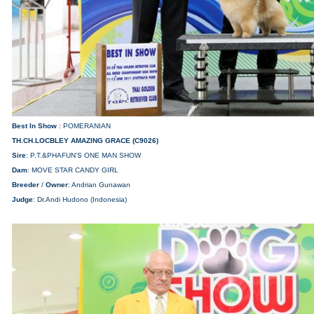
Best In Show
: POMERANIAN
TH.CH.LOCBLEY AMAZING GRACE (C9026)
Sire
: P.T.&PHAFUN'S ONE MAN SHOW
Dam
: MOVE STAR CANDY GIRL
Breeder
/
Owner
: Andrian Gunawan
Judge
: Dr.Andi Hudono (Indonesia)