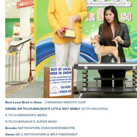
Best Local Bred in Show
: CHIHUAHUA SMOOTH COAT
GRAND.AM.TH.CH.BANJACK'S LITTLE BOY NOBLY
(KCTH I09110654)
S.TH.CH.BRAMVER'S MERCI
D.TH.CH.BANJACK'S SUPER NANO
Breeder
.NATTAYAPORN CHAICHAROENMAITRE
Owner.
MS.C.NATTAYAPORN & MR.P.THEERAWUT