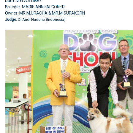
Dam: MYLA'S LIBBY
Breeder: MARIE ANN FALCONER
Owner: MR.M.URACHA & MR.M.SUPAKORN
Judge
: Dr.Andi Hudono (Indonesia)