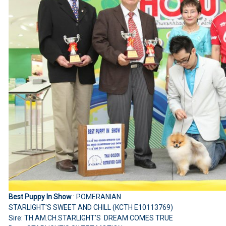
Best Puppy In Show
: POMERANIAN
STARLIGHT'S SWEET AND CHILL (KCTH E10113769)
Sire: TH.AM.CH.STARLIGHT'S DREAM COMES TRUE