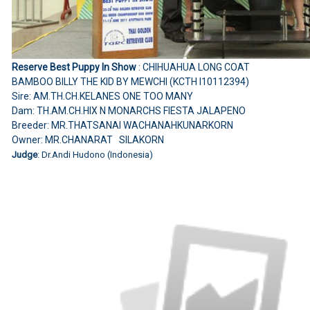
Reserve Best Puppy In Show
: CHIHUAHUA LONG COAT
BAMBOO BILLY THE KID BY MEWCHI (KCTH I10112394)
Sire: AM.TH.CH.KELANES ONE TOO MANY
Dam: TH.AM.CH.HIX N MONARCHS FIESTA JALAPENO
Breeder: MR.THATSANAI WACHANAHKUNARKORN
Owner: MR.CHANARAT SILAKORN
Judge
: Dr.Andi Hudono (Indonesia)