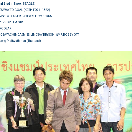
cal Bred in Show
: BEAGLE
RS WAY TO GOAL (KCTH F09111322)
IN'E X'PLORERS CHEWY SHEW BEKKA
RER'S DREAM GIRL
P.POOSAK
POSAYACHINDA&MISS.LINDSAY BRYSON &MR.BOBBY OTT
pong Pisitwuthinun (Thailand)