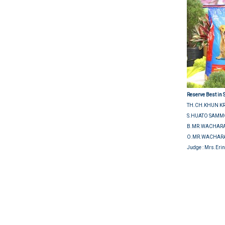
Reserve Best in
TH.CH.KHUN KR
S.HUATO SAMM
B.MR.WACHAR
O.MR.WACHAR
Judge
: Mrs.Eri