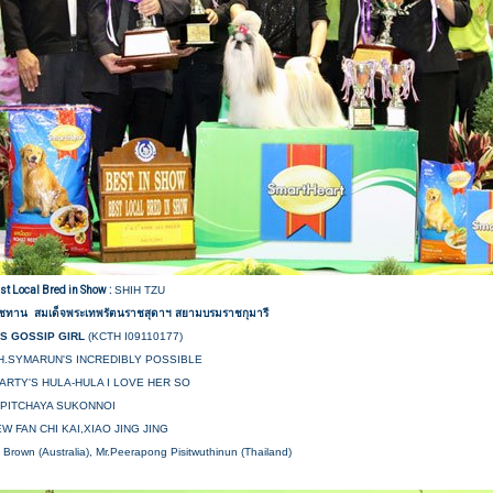
st Local Bred in Show :
SHIH TZU
าชทาน สมเด็จพระเทพรัตนราชสุดาฯ สยามบรมราชกุมารี
'S GOSSIP GIRL
(KCTH I09110177)
CH.SYMARUN'S INCREDIBLY POSSIBLE
EARTY'S HULA-HULA I LOVE HER SO
APITCHAYA SUKONNOI
W FAN CHI KAI,XIAO JING JING
n Brown (Australia), Mr.Peerapong Pisitwuthinun (Thailand)