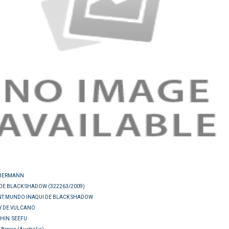
BERMANN
DE BLACK SHADOW (322263/2009)
INT.MUNDO INAQUI DE BLACK SHADOW
Y DE VULCANO
CHIN SEEFU