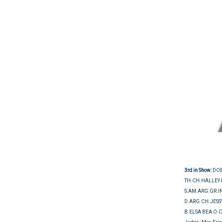
3rd in Show:
DO
TH.CH.HALLEY 
S.AM.ARG.GR.
D.ARG.CH.JESS
B.ELSA BEA O.