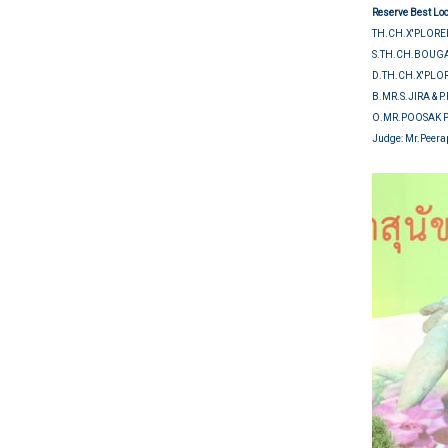
Reserve Best Lo
TH.CH.X'PLORE
S.TH.CH.BOUGA
D.TH.CH.X'PLO
B.MR.S.JIRA & 
O.MR.POOSAK 
Judge: Mr.Peera