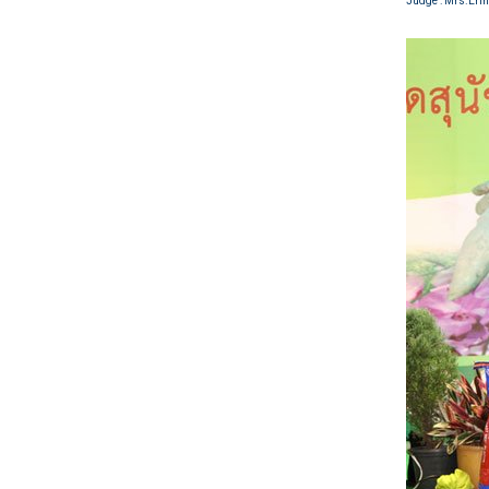
Judge
: Mrs.Eri