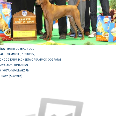
 Show
: THAI RIDGEBACK DOG
AI OF SAMMOK (E10810007)
OK DOG FARM D.CHEETA OF SAMMOK DOG FARM
A WATANYUKUNAKORN
A WATANYUKUNAKORN
n Brown (Australia)