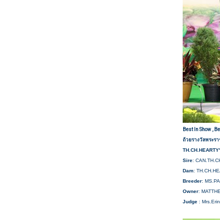
Best In Show , Be
ถ้วยรางวัลพระร
TH.CH.HEARTY
Sire
: CAN.TH.
Dam
: TH.CH.H
Breeder
: MS.P
Owner
: MATTHE
Judge
: Mrs.Eri