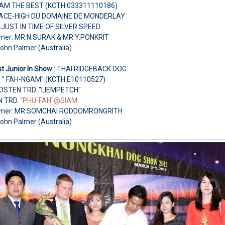
 AM THE BEST (KCTH 033311110186)
H.ACE-HIGH DU DOMAINE DE MONDERLAY
.JUST IN TIME OF SILVER SPEED
ner: MR.N.SURAK & MR.Y.PONKRIT
John Palmer (Australia)
t Junior In Show
: THAI RIDGEBACK DOG
 " FAH-NGAM" (KCTH E10110527)
.OSTEN TRD. ''LIEMPETCH''
N TRD.
"PHU-FAH"@SIAM
wner: MR.SOMCHAI RODDOMRONGRITH
John Palmer (Australia)