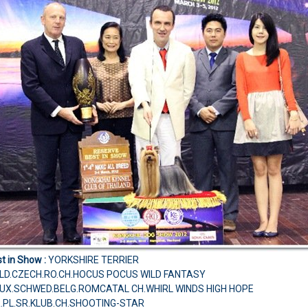
t in Show :
YORKSHIRE TERRIER
LD.CZECH.RO.CH.HOCUS POCUS WILD FANTASY
.LUX.SCHWED.BELG.ROMCATAL CH.WHIRL WINDS HIGH HOPE
R.PL.SR.KLUB.CH.SHOOTING-STAR