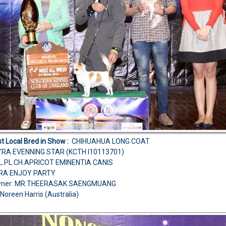
t Local Bred in Show :
CHIHUAHUA LONG COAT
'RA EVENNING STAR (KCTH I10113701)
AL.PL.CH.APRICOT EMINENTIA CANIS
'RA ENJOY PARTY
wner: MR.THEERASAK SAENGMUANG
Noreen Harris (Australia)