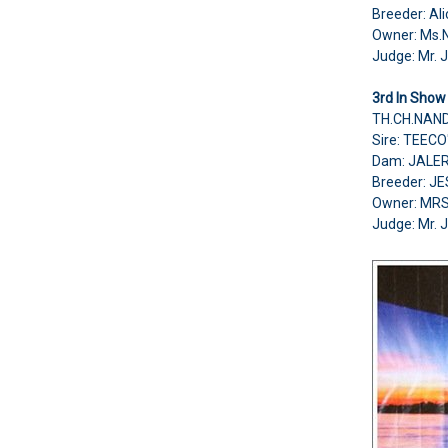
Breeder: Al
Owner: Ms.
Judge: Mr. 
3rd In Show
TH.CH.NAN
Sire: TEEC
Dam: JALE
Breeder: J
Owner: MR
Judge: Mr. 