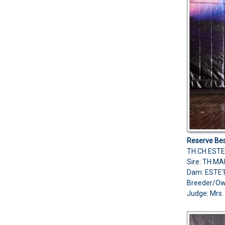
Reserve Bes
TH.CH.ESTE
Sire: TH.M
Dam: ESTE
Breeder/O
Judge: Mrs. 