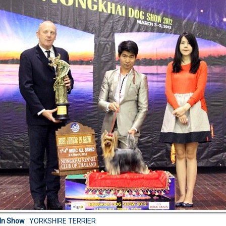
 In Show
: YORKSHIRE TERRIER