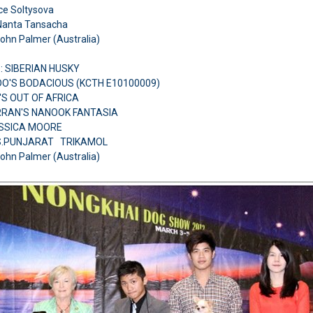
ice Soltysova
Nanta Tansacha
John Palmer (Australia)
: SIBERIAN HUSKY
DO'S BODACIOUS (KCTH E10100009)
O'S OUT OF AFRICA
RRAN'S NANOOK FANTASIA
ESSICA MOORE
S.PUNJARAT TRIKAMOL
John Palmer (Australia)