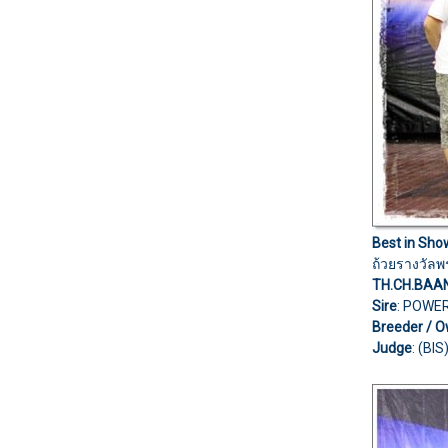
Best in Sho
ถ้วยรางวั
TH.CH.BA
Sire
: POWE
Breeder / O
Judge
: (BI