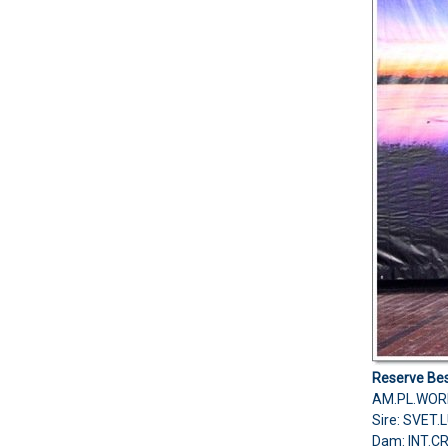
Reserve Bes
AM.PL.WOR
Sire: SVET
Dam: INT.C