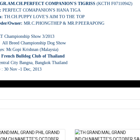
.GR.AM.CH.PERFECT COMPANION'S TIGRISS
(KCTH F07110942)
e:
PERFECT COMAPANION'S HANA TIGA
m:
TH.CH.PUPPY LOVE'S AIM TO THE TOP
eder/Owner:
MR.C.PHONGTHEP & MR.P.PEERAPONG
T Championship Show 3/2013
h All Breed Championship Dog Show
es: Mr.Gopi Krishnan (Malaysia)
: French Bulldog Club of Thailand
entral City Bangna, Bangkok Thailand
 : 30 Nov -1 Dec, 2013