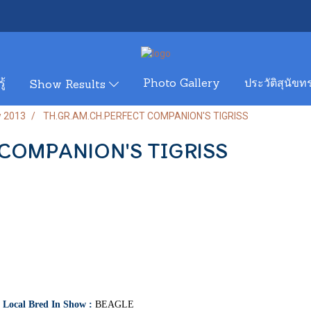
ู้
Photo Gallery
ประวัติสุนัขทร
Show Results
w 2013
TH.GR.AM.CH.PERFECT COMPANION'S TIGRISS
COMPANION'S TIGRISS
t Local Bred In Show :
BEAGLE