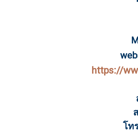
M
webs
https://w
ส
โทร