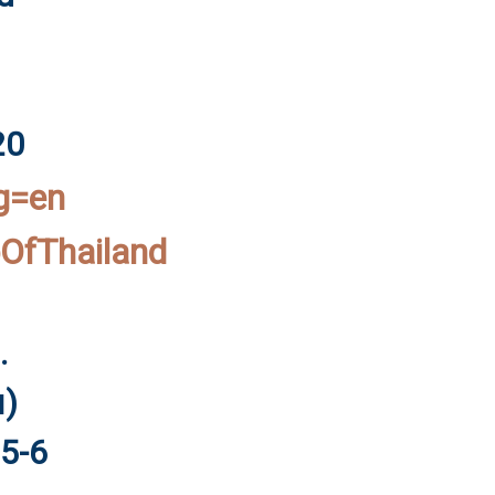
20
ng=en
OfThailand
.
ย)
05-6