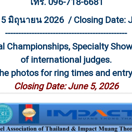
โทร. 096-718-6681
: 5 มิถุนายน 2026 / Closing Date: 
----------------------------------------------
nal Championships, Specialty Sho
of international judges.
he photos for ring times and entry 
Closing Date: June 5, 2026