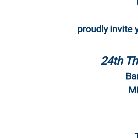
proudly invite
24th Th
Ba
MP