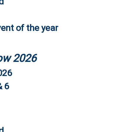
d
ent of the year
how 2026
026
& 6
d