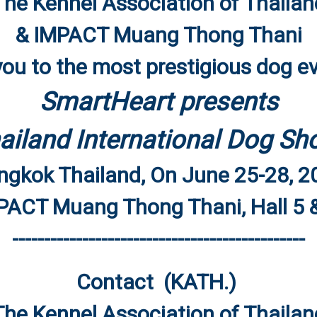
The Kennel Association of Thailan
& IMPACT Muang Thong Thani
 you to the most prestigious dog ev
SmartHeart presents
ailand International Dog S
ngkok Thailand, On June 25-28, 2
ACT Muang Thong Thani, Hall 5 
----------------------------------------------
Contact (KATH.)
The Kennel Association of Thailan