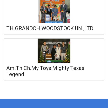
TH.GRANDCH.WOODSTOCK UN.,LTD
Am.Th.Ch.My Toys Mighty Texas
Legend