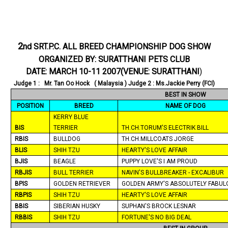
2
nd SRT.P.C. ALL BREED CHAMPIONSHIP DOG SHOW
ORGANIZED BY: SURATTHANI PETS CLUB
DATE:
MARCH 10-11 2007
(VENUE: SURATTHANI
)
Judge 1 : Mr. Tan Oo Hock (
Malaysia
) Judge 2 : Ms.Jackie Perry (FCI)
BEST IN SHOW
POSITION
BREED
NAME OF DOG
KERRY BLUE
BIS
TERRIER
TH.CH.TORUM'S ELECTRIK BILL
RBIS
BULLDOG
TH.CH.MILLCOATS JORGE
BLIS
SHIH TZU
HEARTY'S LOVE AFFAIR
BJIS
BEAGLE
PUPPY LOVE'S I AM PROUD
RBJIS
BULL TERRIER
NAVIN'S BULLBREAKER - EXCALIBUR
BPIS
GOLDEN RETRIEVER
GOLDEN ARMY'S ABSOLUTELY FABUL
RBPIS
SHIH TZU
HEARTY'S LOVE AFFAIR
BBIS
SIBERIAN HUSKY
SUPHAN'S BROCK LESNAR
RBBIS
SHIH TZU
FORTUNE'S NO BIG DEAL