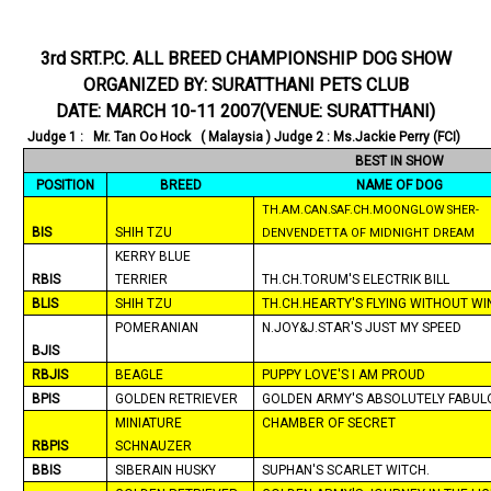
3rd SRT.P.C. ALL BREED CHAMPIONSHIP DOG SHOW
ORGANIZED BY: SURATTHANI PETS CLUB
DATE:
MARCH 10-11 2007
(VENUE: SURATTHANI)
Judge 1 : Mr. Tan Oo Hock (
Malaysia
) Judge 2 : Ms.Jackie Perry (FCI)
BEST IN SHOW
POSITION
BREED
NAME OF DOG
TH.AM.CAN.SAF.CH.MOONGLOW SHER-
BIS
SHIH TZU
DENVENDETTA OF
MIDNIGHT
DREAM
KERRY BLUE
RBIS
TERRIER
TH.CH.TORUM'S ELECTRIK BILL
BLIS
SHIH TZU
TH.CH.HEARTY'S FLYING WITHOUT WI
POMERANIAN
N.JOY&J.STAR'S JUST MY SPEED
BJIS
RBJIS
BEAGLE
PUPPY LOVE'S I AM PROUD
BPIS
GOLDEN RETRIEVER
GOLDEN ARMY'S ABSOLUTELY FABUL
MINIATURE
CHAMBER OF SECRET
RBPIS
SCHNAUZER
BBIS
SIBERAIN HUSKY
SUPHAN'S SCARLET WITCH.