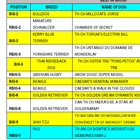
BEST IN GROUP
POSITION
BREED
NAME OF DOG
BIG-2
BULLDOG
TH.CH.MILLCOATS JORGE
MINIATURE
RBIG-2
SCHNAUZER
CHAMBER OF SECRET
KERRY BLUE
TH.CH.TORUM'S ELECTRIK BILL
BIG-3
TERRIER
TH.CH.UNTANGO DU DOMAINE DE
RBIG-3
YORKSHIRE TERRIER
MONDERLAY
THAI RIDGEBACK
TH.CH.OSTEN TRD "PONG-PETCH" A
BIG-5
DOG
TRB
RBIG-5
SIBERIAN HUSKY
SNOW DOGS' SUPER MODEL
BIG-6
BEAGLE
CAESAR'S GENERAL MANAGER
RBIG-6
BEAGLE
CAESAR'S A WALK IN THE CLOUDS
BIG-8
GOLDEN RETRIEVER
TH.CH.GOLDEN DREAM DYNAMITE KI
CAN.TH.CH.FAERA'S BE A STAR AT
RBIG-8
GOLDEN RETRIEVER
GOLDENARMY
TH.AM.CAN.SAF.CH.MOONGLOW SHER-
BIG-9
SHIH TZU
DENVENDETTA OF
MIDNIGHT
DREAM
PUG
TH.AM.CH.BOWTIE'S
WOODSTOCK
RBIG-9
MEMORIES MAR-J