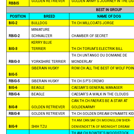
GOLDEN RETRIEVER
GOLDEN ARMY'S JOURNEY IN THE LI
RBBIS
BEST IN GROUP
POSITION
BREED
NAME OF DOG
BIG-2
BULLDOG
TH.CH.MILLCOATS JORGE
MINIATURE
RBIG-2
SCHNAUZER
CHAMBER OF SECRET
KERRY BLUE
BIG-3
TERRIER
TH.CH.TORUM'S ELECTRIK BILL
TH.CH.UNTANGO DU DOMAINE DE
RBIG-3
YORKSHIRE TERRIER
MONDERLAY
SIBERAIN HUSKY
ROM.CH.ALL THE BEST OF WOLF POI
BIG-5
RBIG-5
SIBERAIN HUSKY
TH.CH.S.P.'S CREMO
BIG-6
BEAGLE
CAESAR'S GENERAL MANAGER
RBIG-6
BEAGLE
CAESAR'S A WALK IN THE CLOUDS
CAN.TH.CH.FAERA'S BE A STAR AT
BIG-8
GOLDEN RETRIEVER
GOLDENARMY
RBIG-8
GOLDEN RETRIEVER
TH.CH.GOLDEN DREAM DYNAMITE KI
TH.AM.CAN.SAF.CH.MOONGLOW SHER-
BIG-9
SHIH TZU
DENVENDETTA OF
MIDNIGHT
DREAM
TH.AM.CH.BOWTIE'S
WOODSTOCK