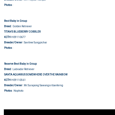
Group judging
Photos
:
Best Baby in Group
Breed
: Golden Retriever
TITAN’S BLUEBERRY COBBLER
KCTH
H09110677
Breeder/Owner
: Savitree Sungpichai
Group judging
Photos
:
Reserve Best Baby in Group
Breed
: Labrador Retriever
SANTA AQUARIUS SOMEWHERE OVER THE RAINBOW
KCTH
H09110561
Breeder/Owner
: Mr.Surapong Sawangsribanterng
Photos
: Nophoto