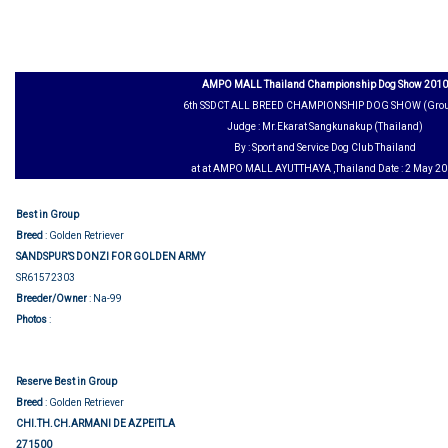
AMPO MALL Thailand Championship Dog Show 2010
6th SSDCT ALL BREED CHAMPIONSHIP DOG SHOW (Grou
Judge : Mr.Ekarat Sangkunakup (Thailand)
By : Sport and Service Dog Club Thailand
at at AMPO MALL AYUTTHAYA ,Thailand Date : 2 May 2
Best in Group
Breed
: Golden Retriever
SANDSPUR’S DONZI FOR GOLDEN ARMY
SR61572303
Breeder/Owner
: Na-99
Group judging
Photos
:
Reserve Best in Group
Breed
: Golden Retriever
CHI.TH.CH.ARMANI DE AZPEITLA
271500