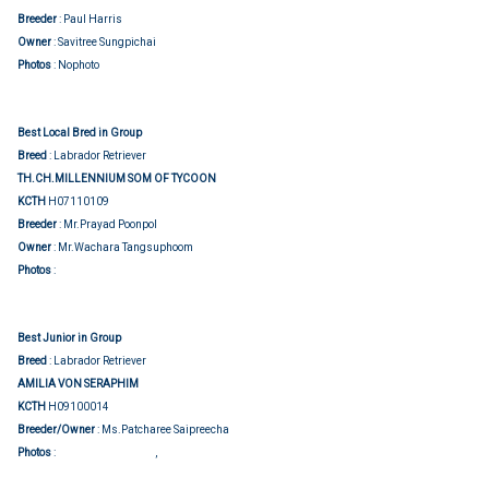
Breeder
: Paul Harris
Owner
: Savitree Sungpichai
Photos
: Nophoto
Best Local Bred in Group
Breed
: Labrador Retriever
TH.CH.MILLENNIUM SOM OF TYCOON
KCTH
H07110109
Breeder
: Mr.Prayad Poonpol
Owner
: Mr.Wachara Tangsuphoom
Group judging
Photos
:
Best Junior in Group
Breed
: Labrador Retriever
AMILIA VON SERAPHIM
KCTH
H09100014
Breeder/Owner
: Ms.Patcharee Saipreecha
Group judging
Show judging
Photos
:
,