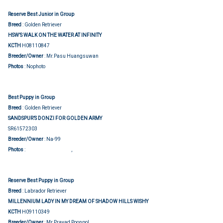
Reserve Best Junior in Group
Breed
: Golden Retriever
HSW’S WALK ON THE WATER AT INFINITY
KCTH
H08110847
Breeder/Owner
: Mr.Pasu Huangsuwan
Photos
: Nophoto
Best Puppy in Group
Breed
: Golden Retriever
SANDSPUR’S DONZI FOR GOLDEN ARMY
SR61572303
Breeder/Owner
: Na-99
Group judging
Show judging
Photos
:
,
Reserve Best Puppy in Group
Breed
: Labrador Retriever
MILLENNIUM LADY IN MY DREAM OF SHADOW HILLS WISHY
KCTH
H09110349
Breeder/Owner
: Mr.Prayad Poonpol