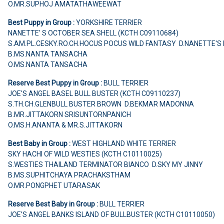
O.MR.SUPHOJ AMATATHAWEEWAT
Best Puppy in Group :
YORKSHIRE TERRIER
NANETTE' S OCTOBER SEA SHELL (KCTH C09110684)
S.AM.PL.CESKY.RO.CH.HOCUS POCUS WILD FANTASY D.NANETTE'S
B.MS.NANTA TANSACHA
O.MS.NANTA TANSACHA
Reserve Best Puppy in Group :
BULL TERRIER
JOE'S ANGEL BASEL BULL BUSTER (KCTH C09110237)
S.TH.CH.GLENBULL BUSTER BROWN D.BEKMAR MADONNA
B.MR.JITTAKORN SRISUNTORNPANICH
O.MS.H.ANANTA & MR.S.JITTAKORN
Best Baby in Group :
WEST HIGHLAND WHITE TERRIER
SKY HACHI OF WILD WESTIES (KCTH C10110025)
S.WESTIES THAILAND TERMINATOR BIANCO D.SKY MY JINNY
B.MS.SUPHITCHAYA PRACHAKSTHAM
O.MR.PONGPHET UTARASAK
Reserve Best Baby in Group :
BULL TERRIER
JOE’S ANGEL BANKS ISLAND OF BULLBUSTER (KCTH C10110050)