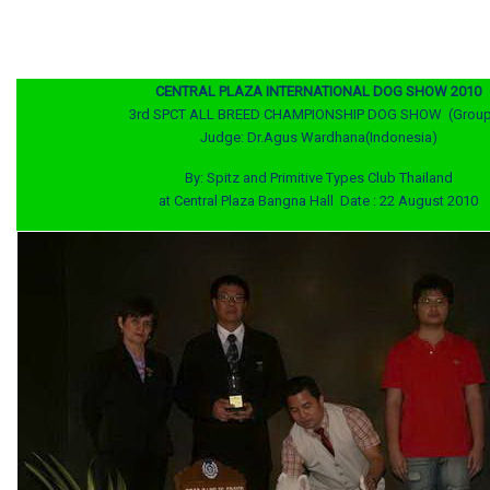
CENTRAL PLAZA INTERNATIONAL DOG SHOW 2010
3rd SPCT ALL BREED CHAMPIONSHIP DOG SHOW (Group
Judge: Dr.Agus Wardhana(Indonesia)
By: Spitz and Primitive Types Club Thailand
at Central Plaza Bangna Hall Date : 22 August 2010