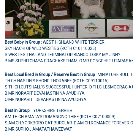
Best Baby in Group
: WEST HIGHLAND WHITE TERRIER
SKY HACHI OF WILD WESTIES (KCTH C10110025)
S.WESTIES THAILAND TERMINATOR BIANCO D.SKY MY JINNY
B.MS.SUPHITCHAYA PRACHAKSTHAM O.MR.PONGPHET UTARASA
Best Local Bred in Group / Reserve Best in Group
: MINIATURE BULL 
TH.CH.HASTIN'S KHONG THORANEE (KCTH C09110015)
S.TH.CH.CUTSHALL'S SUCCESSFUL HUNTER D.TH.CH.ESMOCRACIA
B.MR.NORARIT DEVAHASTIN NA AYUDHYA
O.MR.NORARIT DEVAHASTIN NA AYUDHYA
Best in Group
: YORKSHIRE TERRIER
AM.TH.CH.AMATA'S ROMANCING THIEF (KCTH C07100009)
S.AM.CH.YORKBORO CAT BURGLAR D.AM.CH.ROMANCE FOREVER O
B.MR.SUPHOJ AMATATHAWEEWAT