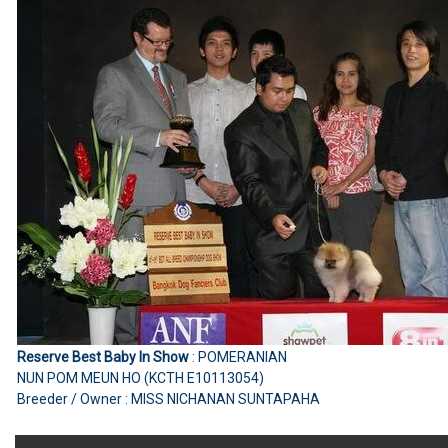
Reserve Best Baby In Show
: POMERANIAN
NUN POM MEUN HO (KCTH E10113054)
Breeder / Owner : MISS NICHANAN SUNTAPAHA