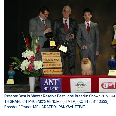
Reserve Best In Show / Reserve Best Local Breed In Show
: POMERA
TH.GRAND.CH. PHOENIX’S GENOME (F1M1A) (KCTH E08113333)
Breeder / Owner :MR.JARATPOL PANYAVUTTIVIT