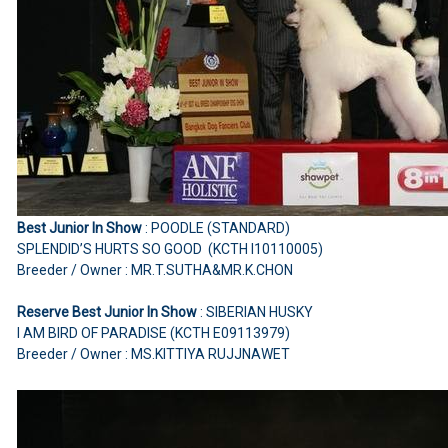
Best Junior In Show
: POODLE (STANDARD)
SPLENDID’S HURTS SO GOOD (KCTH I10110005)
Breeder / Owner : MR.T.SUTHA&MR.K.CHON
Reserve Best Junior In Show
: SIBERIAN HUSKY
I AM BIRD OF PARADISE (KCTH E09113979)
Breeder / Owner : MS.KITTIYA RUJJNAWET