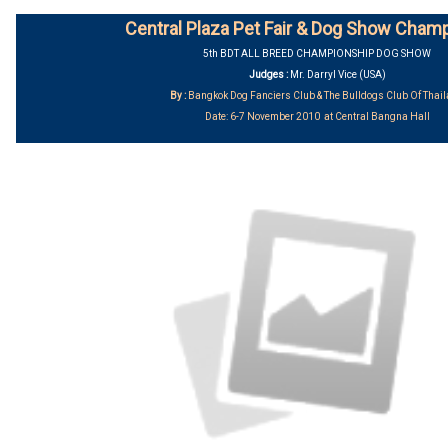
Central Plaza Pet Fair & Dog Show Cham
5th BDT ALL BREED CHAMPIONSHIP DOG SHOW
Judges :
Mr. Darryl Vice (USA)
By :
Bangkok Dog Fanciers Club & The Bulldogs Club Of Thai
Date: 6-7 November 2010 at Central Bangna Hall