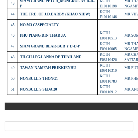
SIAM GRAND PETCH_MONGKOL BY D-D-
KCTH
MR.TH
43
P
E10110198
NGAM
KCTH
44
THE TRD. OF J.D.DARBY (KHAO NIEW)
MR.VIP
E10110146
45
NO 503 G5SPECIALTY
KCTH
46
PHU PIANG DIN THARUA
MR.SO
E08110513
KCTH
MR.TH
47
SIAM GRAND BEAR-BUR Y D-D-P
E09110065
NGAM
KCTH
MR.CH
48
TH.CH.LPG.LANNA DE'THAILAND
E08110426
SATTA
KCTH
49
TAWAN NAMFAH PRIKKIENHU
MR.PU
E09110310
KCTH
50
NONBULL'S THONG1
MR.PH
E08110783
KCTH
51
NONBULL'S SEDA 20
MR.AN
E09110912