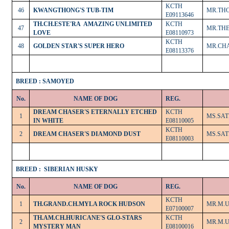
KCTH
46
KWANGTHONG'S TUB-TIM
MR.TH
E09113646
TH.CH.ESTE'RA
AMAZING UNLIMITED
KCTH
47
MR.TH
LOVE
E08110973
KCTH
48
GOLDEN STAR'S SUPER HERO
MR.CH
E08113376
BREED : SAMOYED
No.
NAME OF DOG
REG.
DREAM CHASER'S ETERNALLY ETCHED
KCTH
1
MS.SA
IN WHITE
E08110005
KCTH
2
DREAM CHASER'S DIAMOND DUST
MS.SA
E08110003
BREED :
SIBERIAN HUSKY
No.
NAME OF DOG
REG.
KCTH
1
TH.GRAND.CH.MYLA ROCK HUDSON
MR.M.
E07100007
TH.AM.CH.HURICANE'S GLO-STARS
KCTH
2
MR.M.
MYSTERY MAN
E08100016