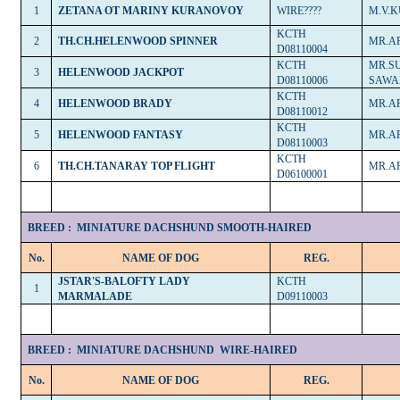
1
ZETANA OT MARINY KURANOVOY
WIRE????
M.V.
KCTH
2
TH.CH.HELENWOOD SPINNER
MR.A
D08110004
KCTH
MR.S
3
HELENWOOD JACKPOT
D08110006
SAWA
KCTH
4
HELENWOOD BRADY
MR.A
D08110012
KCTH
5
HELENWOOD FANTASY
MR.A
D08110003
KCTH
6
TH.CH.TANARAY TOP FLIGHT
MR.A
D06100001
BREED :
MINIATURE DACHSHUND SMOOTH-HAIRED
No.
NAME OF DOG
REG.
JSTAR'S-BALOFTY LADY
KCTH
1
MARMALADE
D09110003
BREED :
MINIATURE DACHSHUND
WIRE-HAIRED
No.
NAME OF DOG
REG.