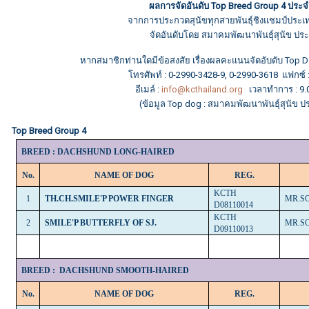
ผลการจัดอันดับ Top Breed Group 4 ประจ
จากการประกวดสุนัขทุกสายพันธุ์ชิงแชมป์ประเ
จัดอันดับโดย สมาคมพัฒนาพันธุ์สุนัข ป
หากสมาชิกท่านใดมีข้อสงสัย เรื่องผลคะแนนจัดอับดับ Top
โทรศัพท์ : 0-2990-3428-9, 0-2990-3618 แฟกซ์ 
อีเมล์ :
info@kcthailand.org
เวลาทำการ : 9.00
(ข้อมูล Top dog : สมาคมพัฒนาพันธุ์สุนัข 
Top Breed Group 4
BREED : DACHSHUND LONG-HAIRED
No.
NAME OF DOG
REG.
KCTH
1
TH.CH.SMILE'P POWER FINGER
MR.S
D08110014
KCTH
2
SMILE'P BUTTERFLY OF SJ.
MR.S
D09110013
BREED :
DACHSHUND SMOOTH-HAIRED
No.
NAME OF DOG
REG.