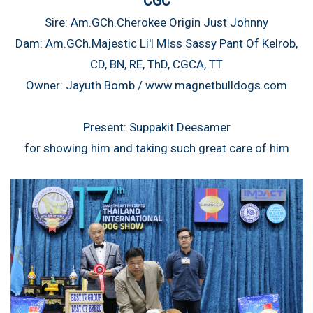
CGC
Sire: Am.GCh.Cherokee Origin Just Johnny
Dam: Am.GCh.Majestic Li'l MIss Sassy Pant Of Kelrob,
CD, BN, RE, ThD, CGCA, TT
Owner: Jayuth Bomb / www.magnetbulldogs.com
Present: Suppakit Deesamer
for showing him and taking such great care of him