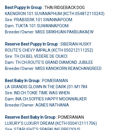
Best Puppy In Group :
THAI RIDGEBACK DOG
KAENGRON 101 SUVANAPHUM (KCTH 054812110243)
Sire: PRABSERK 101 SWANNAPOOM
Dam: TUKTA 101 SUWANNAPOOM
Breeder/Owner: MISS SIRIKHUAN PAKBUAKAEW
Reserve Best Puppy In Group :
SIBERIAN HUSKY
ROUTE’S CHEVY IMPALA (KCTH 050212111252)
Sire: TH.CH.BEL VEDERE DE CIUKCI
Dam: TH.CH.ROUTE’S GRAND DIAMOND JUBILEE
Breeder/Owner: MISS KANOKORN REANCHANGREED
Best Baby In Group :
POMERANIAN
LA GRANDIS GLOWN IN THE DARK (01-M1784
Sire: IND.CH.TOKIE TIME WAS WHEN
Dam: INA.CH.SOFFIES HAPPY MOONWALKER
Breeder/Owner: AGNES NATHANIA
Reserve Best Baby In Group :
POMERANIAN
LUXURY'S LUXURY DREAM (KCTH 050412111706)
Sire: STARLIGHT'S SPARKLING PRECIOUS