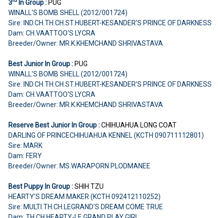
rd
3
In Group :
PUG
WINALL'S BOMB SHELL (2012/001724)
Sire: IND.CH.TH.CH.ST.HUBERT-KESANDER'S PRINCE OF DARKNESS
Dam: CH.VAATTOO'S LYCRA
Breeder/Owner: MR.K.KHEMCHAND SHRIVASTAVA
Best Junior In Group :
PUG
WINALL'S BOMB SHELL (2012/001724)
Sire: IND.CH.TH.CH.ST.HUBERT-KESANDER'S PRINCE OF DARKNESS
Dam: CH.VAATTOO'S LYCRA
Breeder/Owner: MR.K.KHEMCHAND SHRIVASTAVA
Reserve Best Junior In Group :
CHIHUAHUA LONG COAT
DARLING OF PRINCECHIHUAHUA KENNEL (KCTH 090711112801)
Sire: MARK
Dam: FERY
Breeder/Owner: MS.WARAPORN PLODMANEE
Best Puppy In Group :
SHIH TZU
HEARTY'S DREAM MAKER (KCTH 092412110252)
Sire: MULTI.TH.CH.LEGRAND'S DREAM COME TRUE
Dam: TH.CH.HEARTY-LE GRAND PLAY GIRL