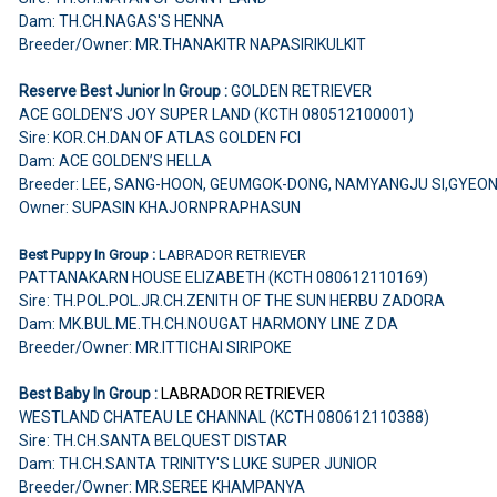
Dam: TH.CH.NAGAS'S HENNA
Breeder/Owner: MR.THANAKITR NAPASIRIKULKIT
Reserve Best Junior In Group :
GOLDEN RETRIEVER
ACE GOLDEN’S JOY SUPER LAND (KCTH 080512100001)
Sire: KOR.CH.DAN OF ATLAS GOLDEN FCI
Dam: ACE GOLDEN’S HELLA
Breeder: LEE, SANG-HOON, GEUMGOK-DONG, NAMYANGJU SI,GYEO
Owner: SUPASIN KHAJORNPRAPHASUN
Best Puppy In Group :
LABRADOR RETRIEVER
PATTANAKARN HOUSE ELIZABETH (KCTH 080612110169)
Sire: TH.POL.POL.JR.CH.ZENITH OF THE SUN HERBU ZADORA
Dam: MK.BUL.ME.TH.CH.NOUGAT HARMONY LINE Z DA
Breeder/Owner: MR.ITTICHAI SIRIPOKE
Best Baby In Group :
LABRADOR RETRIEVER
WESTLAND CHATEAU LE CHANNAL (KCTH 080612110388)
Sire: TH.CH.SANTA BELQUEST DISTAR
Dam: TH.CH.SANTA TRINITY'S LUKE SUPER JUNIOR
Breeder/Owner: MR.SEREE KHAMPANYA