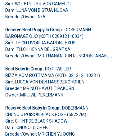
Sire: WOLF RITTER VON CAMELOT
Dam: LUNA VON BISTUA NUOVA
Breeder/Owner: N/A
Reserve Best Puppy In Group :
DOBERMANN
BARONAGE OJO (KCTH 020912110034)
Sire: TH.CH.LIVONIJA BARON LEXUS
Dam: TH.CH.HENNA DEL GRAFIXA
Breeder/Owner: MR.THANANIRUN RUNGROSTANAKUL
Best Baby In Group :
ROTTWEILER
RIZZA VOM ROTTMANIA (KCTH 021212110231)
Sire: LUCCA VON DEN HASSBERGHOHEN
Breeder: MR.NUTHAVUT TIPAKORN
Owner: MR.UWE PERERMANN
Reserve Best Baby In Group :
DOBERMANN
CHUNQIU POISON BLACK ROSE (58727M)
Sire: CH.INT.DE BLACK SHADOW
Dam: CHUNQLU OF FB
Breeder/Owner: MR.CHEN YU DONG