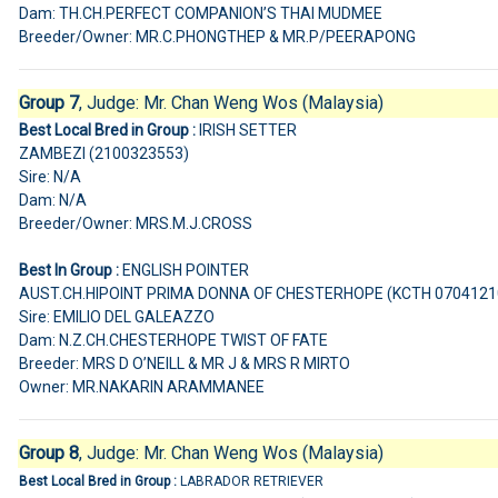
Dam: TH.CH.PERFECT COMPANION’S THAI MUDMEE
Breeder/Owner: MR.C.PHONGTHEP & MR.P/PEERAPONG
Group 7
, Judge:
Mr. Chan Weng Wos (Malaysia)
Best Local Bred in Group :
IRISH SETTER
ZAMBEZI (2100323553)
Sire: N/A
Dam: N/A
Breeder/Owner: MRS.M.J.CROSS
Best In Group :
ENGLISH POINTER
AUST.CH.HIPOINT PRIMA DONNA OF CHESTERHOPE (KCTH 0704121
Sire: EMILIO DEL GALEAZZO
Dam: N.Z.CH.CHESTERHOPE TWIST OF FATE
Breeder: MRS D O’NEILL & MR J & MRS R MIRTO
Owner: MR.NAKARIN ARAMMANEE
Group 8
, Judge:
Mr. Chan Weng Wos (Malaysia)
Best Local Bred in Group :
LABRADOR RETRIEVER