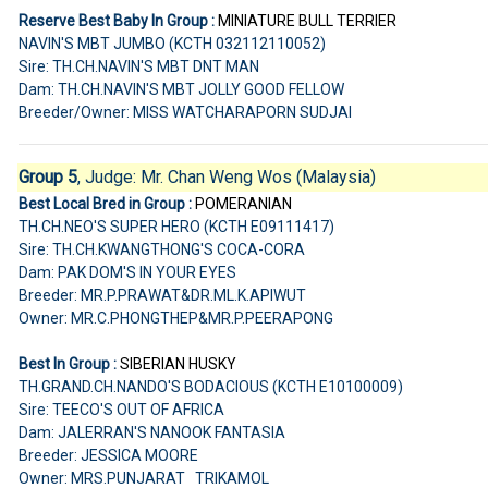
Reserve Best Baby In Group :
MINIATURE BULL TERRIER
NAVIN'S MBT JUMBO (KCTH 032112110052)
Sire: TH.CH.NAVIN'S MBT DNT MAN
Dam: TH.CH.NAVIN'S MBT JOLLY GOOD FELLOW
Breeder/Owner: MISS WATCHARAPORN SUDJAI
Group 5
, Judge:
Mr. Chan Weng Wos (Malaysia)
Best Local Bred in Group :
POMERANIAN
TH.CH.NEO'S SUPER HERO (KCTH E09111417)
Sire: TH.CH.KWANGTHONG'S COCA-CORA
Dam: PAK DOM'S IN YOUR EYES
Breeder: MR.P.PRAWAT&DR.ML.K.APIWUT
Owner: MR.C.PHONGTHEP&MR.P.PEERAPONG
Best In Group :
SIBERIAN HUSKY
TH.GRAND.CH.NANDO'S BODACIOUS (KCTH E10100009)
Sire: TEECO'S OUT OF AFRICA
Dam: JALERRAN'S NANOOK FANTASIA
Breeder: JESSICA MOORE
Owner: MRS.PUNJARAT TRIKAMOL