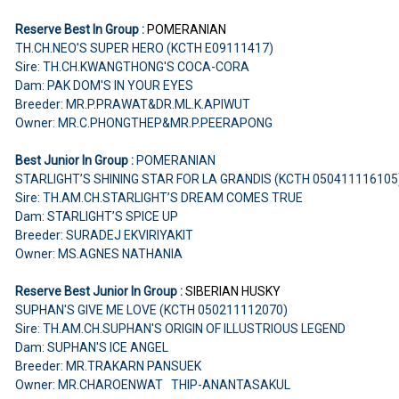
Reserve Best In Group :
POMERANIAN
TH.CH.NEO'S SUPER HERO (KCTH E09111417)
Sire: TH.CH.KWANGTHONG'S COCA-CORA
Dam: PAK DOM'S IN YOUR EYES
Breeder: MR.P.PRAWAT&DR.ML.K.APIWUT
Owner: MR.C.PHONGTHEP&MR.P.PEERAPONG
Best Junior In Group :
POMERANIAN
STARLIGHT’S SHINING STAR FOR LA GRANDIS (KCTH 050411116105
Sire: TH.AM.CH.STARLIGHT’S DREAM COMES TRUE
Dam: STARLIGHT’S SPICE UP
Breeder: SURADEJ EKVIRIYAKIT
Owner: MS.AGNES NATHANIA
Reserve Best Junior In Group :
SIBERIAN HUSKY
SUPHAN'S GIVE ME LOVE (KCTH 050211112070)
Sire: TH.AM.CH.SUPHAN'S ORIGIN OF ILLUSTRIOUS LEGEND
Dam: SUPHAN'S ICE ANGEL
Breeder: MR.TRAKARN PANSUEK
Owner: MR.CHAROENWAT THIP-ANANTASAKUL