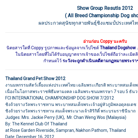
Show Group Resutls 2012
( All Breed Championship Dog sh
ผลประกวดสุนัขทุกสายพันธุ์ชิงแชมป์ประเทศไท
อ่านก่อน Coppy นะครับ
นิตยสารใดที่ Coppy รูปภาพและข้อมูลจากเว็ปไซต์
Thailand Dogshow 
ในนิตยสารโดยที่ไม่ได้รับอนุญาตจากเจ้าของเว็ปไซต์ถือว่าละเมิดลิข
กำหนดไว้
ระวังจะถูกดำเนินคดีตามกฏหมายพระราชบั
Thailand Grand Pet Show 2012
งานมหกรรมสัตว์เลี้ยงแห่งประเทศไทย เฉลิมพระเกียรติ พระบาทสมเด็จพระ
เนื่องในโอกาสพระราชพิธีมหามงคล เฉลิมพระชนมพรรษา 7 รอบ 5 ธันวาคม
FCI INTERNATIONAL CHAMPIONSHIP DOG SHOW 7/2012
ชิงถ้วยรางวัลพระราชทาน พระบาทสมเด็จพระเจ้าอยู่หัวภูมิพลอดุลยเดช
ชิงถ้วยรางวัลพระราชทาน สมเด็จพระนางเจ้าสิริกิติ์ พระบรมราชินีนาถ
Judges: Mrs. Jackie Perry (UK), Mr. Chan Weng Wos (Malaysia)
By: The Kennel Club Of Thailand
at Rose Garden Riverside, Sampran, Nakhon Pathom, Thailand
Date: December 16, 2012