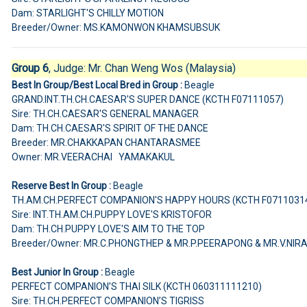
Dam: STARLIGHT'S CHILLY MOTION
Breeder/Owner: MS.KAMONWON KHAMSUBSUK
Group 6
, Judge:
Mr. Chan Weng Wos (Malaysia)
Best In Group/
Best Local Bred in Group :
Beagle
GRAND.INT.TH.CH.CAESAR'S SUPER DANCE (KCTH F07111057)
Sire: TH.CH.CAESAR'S GENERAL MANAGER
Dam: TH.CH.CAESAR'S SPIRIT OF THE DANCE
Breeder: MR.CHAKKAPAN CHANTARASMEE
Owner: MR.VEERACHAI YAMAKAKUL
Reserve Best In Group :
Beagle
TH.AM.CH.PERFECT COMPANION'S HAPPY HOURS (KCTH F0711031
Sire: INT.TH.AM.CH.PUPPY LOVE'S KRISTOFOR
Dam: TH.CH.PUPPY LOVE'S AIM TO THE TOP
Breeder/Owner: MR.C.PHONGTHEP & MR.P.PEERAPONG & MR.V.NIR
Best Junior In Group :
Beagle
PERFECT COMPANION’S THAI SILK (KCTH 060311111210)
Sire: TH.CH.PERFECT COMPANION’S TIGRISS