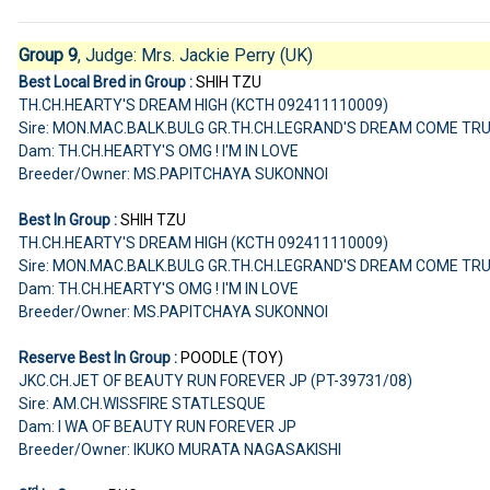
Group 9
, Judge:
Mrs. Jackie Perry (UK)
Best Local Bred in Group :
SHIH TZU
TH.CH.HEARTY'S DREAM HIGH (KCTH 092411110009)
Sire: MON.MAC.BALK.BULG GR.TH.CH.LEGRAND'S DREAM COME TR
Dam: TH.CH.HEARTY'S OMG ! I'M IN LOVE
Breeder/Owner: MS.PAPITCHAYA SUKONNOI
Best In Group :
SHIH TZU
TH.CH.HEARTY'S DREAM HIGH (KCTH 092411110009)
Sire: MON.MAC.BALK.BULG GR.TH.CH.LEGRAND'S DREAM COME TR
Dam: TH.CH.HEARTY'S OMG ! I'M IN LOVE
Breeder/Owner: MS.PAPITCHAYA SUKONNOI
Reserve Best In Group :
POODLE (TOY)
JKC.CH.JET OF BEAUTY RUN FOREVER JP (PT-39731/08)
Sire: AM.CH.WISSFIRE STATLESQUE
Dam: I WA OF BEAUTY RUN FOREVER JP
Breeder/Owner: IKUKO MURATA NAGASAKISHI