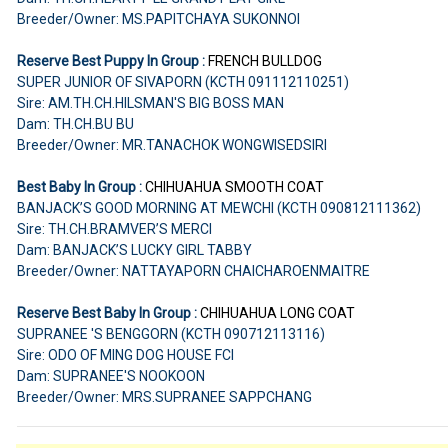
Breeder/Owner: MS.PAPITCHAYA SUKONNOI
Reserve Best Puppy In Group :
FRENCH BULLDOG
SUPER JUNIOR OF SIVAPORN (KCTH 091112110251)
Sire: AM.TH.CH.HILSMAN'S BIG BOSS MAN
Dam: TH.CH.BU BU
Breeder/Owner: MR.TANACHOK WONGWISEDSIRI
Best Baby In Group :
CHIHUAHUA SMOOTH COAT
BANJACK’S GOOD MORNING AT MEWCHI (KCTH 090812111362)
Sire: TH.CH.BRAMVER’S MERCI
Dam: BANJACK’S LUCKY GIRL TABBY
Breeder/Owner: NATTAYAPORN CHAICHAROENMAITRE
Reserve Best Baby In Group :
CHIHUAHUA LONG COAT
SUPRANEE 'S BENGGORN (KCTH 090712113116)
Sire: ODO OF MING DOG HOUSE FCI
Dam: SUPRANEE'S NOOKOON
Breeder/Owner: MRS.SUPRANEE SAPPCHANG