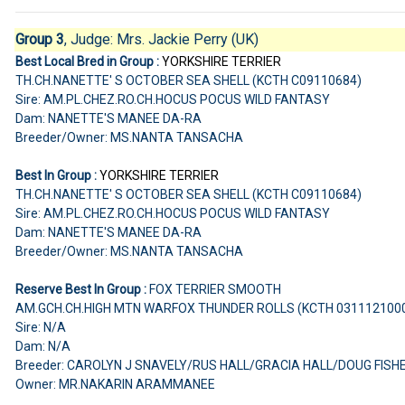
Group 3
, Judge:
Mrs. Jackie Perry (UK)
Best Local Bred in Group :
YORKSHIRE TERRIER
TH.CH.NANETTE' S OCTOBER SEA SHELL (KCTH C09110684)
Sire: AM.PL.CHEZ.RO.CH.HOCUS POCUS WILD FANTASY
Dam: NANETTE'S MANEE DA-RA
Breeder/Owner: MS.NANTA TANSACHA
Best In Group :
YORKSHIRE TERRIER
TH.CH.NANETTE' S OCTOBER SEA SHELL (KCTH C09110684)
Sire: AM.PL.CHEZ.RO.CH.HOCUS POCUS WILD FANTASY
Dam: NANETTE'S MANEE DA-RA
Breeder/Owner: MS.NANTA TANSACHA
Reserve Best In Group :
FOX TERRIER SMOOTH
AM.GCH.CH.HIGH MTN WARFOX THUNDER ROLLS (KCTH 031112100
Sire: N/A
Dam: N/A
Breeder: CAROLYN J SNAVELY/RUS HALL/GRACIA HALL/DOUG FISH
Owner: MR.NAKARIN ARAMMANEE