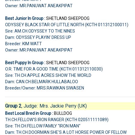
Owner: MR.PANUWAT ANEAKPIPAT
Best Junior In Group :
SHETLAND SHEEPDOG
ODYSSEY BLACK STAR OF LITTLE NORTH (KCTH 011312100011)
Sire: AM.CH.ODYSSEY TO THE NINES
Dam: ODYSSEY PLAYIN’ DRESS UP
Breeder: KIM WATT
Owner: MR.PANUWAT ANEAKPIPAT
Best Puppy In Group :
SHETLAND SHEEPDOG
O.R. TIME FOR A GOOD TIME (KCTH 011312110030)
Sire: TH.CH.APPLE ACRES SHOW THE WORLD
Dam: CAN.CH.BELMARK HULLABALOO
Breeder/Owner: MRS.RAWIKAN SIWASEN
Group 2
, Judge:
Mrs. Jackie Perry (UK)
Best Local Bred in Group :
BULLDOG
TH.CH.FELLOW'S IRON RANGER (KCTH 020511111089)
Sire: TH.CH.FELLOW FAMILY "IRON MAN"
Dam: TH.CH.DOORMAN SHE'S A LOT HORSE POWER OF FELLOW