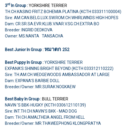
rd
3
In Group :
YORKSHIRE TERRIER
TH.CH.KASINO FRITZ BOHEMIA PLATINA (KCTH 033311100004)
Sire: AM.CAN.BELG.LUX.SW.ROM.CH.WHIRLWINDS HIGH HOPES
Dam: CR.SR.SA.EVR.KLUB.V.NAR.V.SG.CH.EXTRA BO
Breeder: INGRID DEDKOVA
Owner: MS.NANTA TANSACHA
หมาตก
Best Junior In Group :
252
Best Puppy In Group :
YORKSHIRE TERRIER
EXPANA’S SHINING BRIGHT BEYOND (KCTH 033312110222)
Sire: TH.AM.CH.WEDGEWOODS AMBASSADOR AT LARGE
Dam: EXPANA’S BARBIE DOLL
Breeder/Owner: MR.SURAK NOGKAEW
Best Baby In Group :
BULL TERRIER
NAVIN 'S BBK-HUGKY (KCTH 030612110139)
Sire: INT.TH.CH.NAVIN'S BKK - MAD DOG
Dam: TH.CH.AMALTHEIA ANGEL FROM HELL
Breeder/Owner: MR.THAWEEPHONG KLONGPRATYA