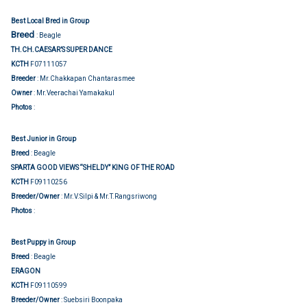
Best Local Bred in Group
Breed
: Beagle
TH.CH.CAESAR’S SUPER DANCE
KCTH
F07111057
Breeder
: Mr.Chakkapan Chantarasmee
Owner
: Mr.Veerachai Yamakakul
Group judging
Photos
:
Best Junior in Group
Breed
: Beagle
SPARTA GOOD VIEWS “SHELDY” KING OF THE ROAD
KCTH
F09110256
Breeder/Owner
: Mr.V.Silpi & Mr.T.Rangsriwong
Group judging
Photos
:
Best Puppy in Group
Breed
: Beagle
ERAGON
KCTH
F09110599
Breeder/Owner
: Suebsiri Boonpaka