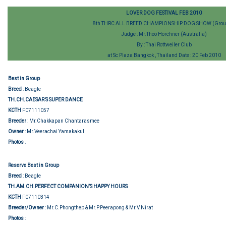
LOVER DOG FESTIVAL FEB 2010
8th THRC ALL BREED CHAMPIONSHIP DOG SHOW (Grou
Judge : Mr.Theo Horchner (Australia)
By : Thai Rottweiler Club
at Sc Plaza Bangkok , Thailand Date : 20 Feb 2010
Best in Group
Breed
: Beagle
TH.CH.CAESAR’S SUPER DANCE
KCTH
F07111057
Breeder
: Mr.Chakkapan Chantarasmee
Owner
: Mr.Veerachai Yamakakul
Group judging
Photos
:
Reserve Best in Group
Breed
: Beagle
TH.AM.CH.PERFECT COMPANION’S HAPPY HOURS
KCTH
F07110314
Breeder/Owner
: Mr.C.Phongthep & Mr.P.Peerapong & Mr.V.Nirat
Group judging
Photos
: