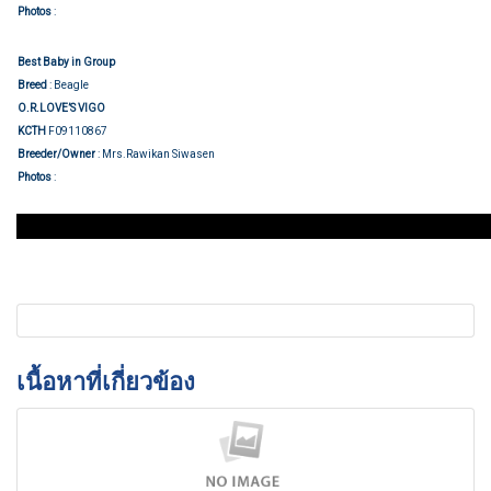
Group judging
Photos
:
Best Baby in Group
Breed
: Beagle
O.R.LOVE’S VIGO
KCTH
F09110867
Breeder/Owner
: Mrs.Rawikan Siwasen
Group judging
Photos
:
เนื้อหาที่เกี่ยวข้อง