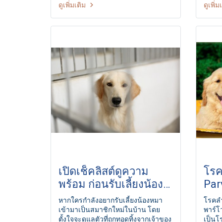
ดูเพิ่มเติม
ดูเพิ่ม
สุนัข พาไปเดินเล่น ให้รางวัล ไม่
หรือห
ลงโทษ
สุนัข
อันดี
ปลอดภ
ชัยบุ
เปิดเช็คลิสต์ดูความ
โรค
พร้อม ก่อนรับเลี้ยงน้อง
Par
หมาจรจัด
หากใครกำลังอยากรับเลี้ยงน้องหมา
โรคลำ
เข้ามาเป็นสมาชิกใหม่ในบ้าน โดย
พาร์โว
ตั้งใจจะดูแลตัวที่ถูกทอดทิ้งจากเจ้าของ
เป็นโ