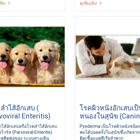
เติม
ดูเพิ่มเติม
ลบเร้นจากการถูกทำร้าย วันนี้
กันแก้อย่างจริงจังและยั่งยืน เพื่
จรจัดจำนวนนับพันตัวได้มีโอกาส
และป้องกันไม่ให้มีสุนัขจรจัดเพิ
ในบ้านหลังใหม่ที่แสนอบอุ่นและ
ขึ้น และที่สำคัญเพื่อช่วยกันทำใ
ัย ณ ศูนย์พักพิงสุนัขจรจัดนคร
พิษสุนัขบ้าหมดไปจากประเทศไ
รินทร์ จังหวัดนครราชสีมา
ภายในปี ๒๕๖๓
ลำไส้อักเสบ (
โรคผิวหนังอักเสบเป็
voviral Enteritis)
หนองในสุนัข (Cani
Pyoderma)
ไส้อักเสบหรือโรคลำไส้อักเสบ
Pyoderma เป็นโรคผิวหนังชนิดหนึ
ไวรัส (Parvoviral Enteritis)
พบได้บ่อยครั้งในสุนัขซึ่งเกิดจา
รคติดต่อของ ระบบทางเดิน
ติดเชื้อแบคทีเรียจำพวก