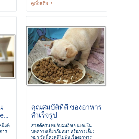
ดูเพิ่มเติม
อลด
สุนัขจรจัดที่พลัดหลงมาแถวหน้าบ้าน
่มมาก
ข้างร้านค้า หรือข้างถนน การที่มีคน
ห้โรค
ใจบุญให้อาหารเป็นประจำ ก็จะทำให้
ทย
สุนัขจรจัดเหล่านั้นรอคอยอาหารอยู่ที่
เดิมไม่ไปไหนติดที่เพราะเคยกินที่นี่
แถมบางคนยังตั้งชื่อให้สุนัขราวกับเป็น
เจ้าของจริง ๆ
น
คุณสมบัติที่ดี ของอาหาร
ne
สำเร็จรูป
่งที่
สวัสดีครับ พบกับผมอีกเช่นเคยใน
กการ
บทความเกี่ยวกับหมา หรือการเลี้ยง
หมา วันนี้คงหนีไม่พ้นเรื่องอาหาร