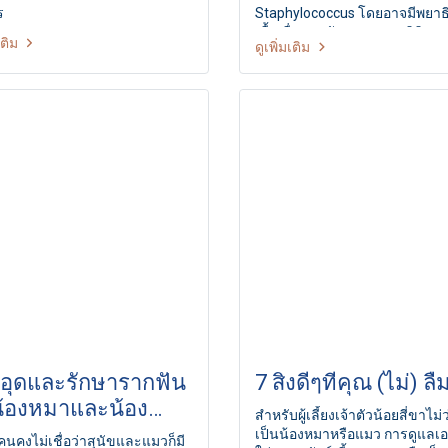
ร
Staphylococcus โดยอาจมีพยา
เนื้อเยื่อและลักษณะทางคลินิกแ
เติม
ดูเพิ่มเติม
กัน Cr. ภาพประกอบจาก
www.dogilike.com/content/ve
อุดและรักษารากฟัน
7 สิ่งดีๆที่คุณ (ไม่) ลื
น้องหมาและน้อง
สำหรับผู้เลี้ยงเจ้าตัวน้อยสี่ขาไม่
ียว
เป็นน้องหมาหรือแมว การดูแลเ
นคงไม่เชื่อว่าสุนัขและแมวก็มี