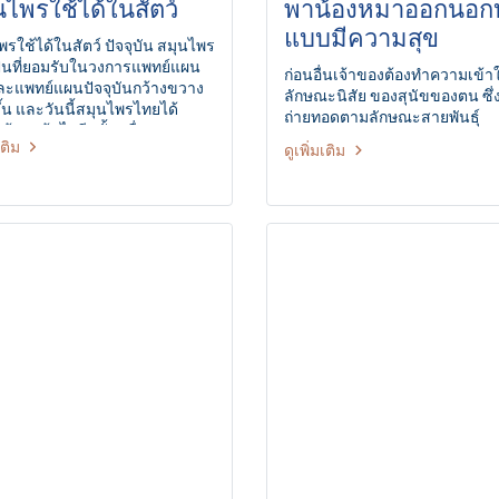
นไพรใช้ได้ในสัตว์
พาน้องหมาออกนอกบ
แบบมีความสุข
รใช้ได้ในสัตว์ ปัจจุบัน สมุนไพร
็นที่ยอมรับในวงการแพทย์แผน
ก่อนอื่นเจ้าของต้องทำความเข้า
ะแพทย์แผนปัจจุบันกว้างขวาง
ลักษณะนิสัย ของสุนัขของตน ซึ่
ึ้น และวันนี้สมุนไพรไทยได้
ถ่ายทอดตามลักษณะสายพันธุ์
้าวหน้าไปอีกขั้น เมื่อ
เติม
ดูเพิ่มเติม
นวิจัยวิทยาศาสตร์และ
โลยีแห่งประเทศไทย(วว.)ได้นำ
ชันมา ศึกษาวิจัยและพัฒนาเป็น
ายนอกแต่เดี๋ยวก่อนเขาไม่ได้ให้
งเราๆ ยานี้เพื่อสุนัขสัตว์เท่านั้น
านเราทุกกันนี้พบโรคผิวหนัง
บเป็นหนองในสุนัขมากและต้องมี
ษาอย่างต่อเนื่องจึงเป็นเหตุทำให้
ีการนำเข้ายาปฏิชีวนะจากต่าง
ศมากกว่า 10% ของปริมาณ
ข้า ดังนั้น วว. โดยฝ่ายเภสัช
ิตภัณฑ์ธรรมชาติจึงดำเนินการ
วิจัยและพัฒนายาทาภายนอก
บสุนัขเพื่อรักษาโรคผิวหนัง
บเป็นหนองจากขมิ้นชัน