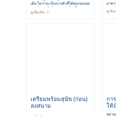
เดิม ไม่ว่าจะเป็นบางตัวที่ได้พบเจอบ่อย
อาหา
แถวบ้าน หรืออีกหลายตัวที่อยู่ในความ
ดูเพิ่ม
ดูเพิ่มเติม
ดูแลของศูนย์พักพิงสัตว์ทั่วประเทศ เพื่อ
ให้เพื่อนร่วมโลกสี่ขาเหล่านี้ได้มีที่พัก
อันอบอุ่นและปลอดภัย มีอาหารกิน
เพียงพอ และมีเจ้าของที่คอยให้ความรัก
และเอาใจใส่อย่างแท้จริง
เตรียมพร้อมสุนัข (ก่อน)
การ
ลงสนาม
ให้
เหม
หลายค