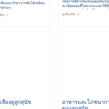
ใส่สุภาพสัตว์เลี้ยงของคุณถือเป็นเร
ดฟันและรักษารากฟันได้เหมือน
ละเอียดอ่อนที่ไม่ควรละเลย วิธีที
าๆท่านๆ
สามารถดูแลเจ้าสี่ขาให้สุขภาพ
ดูเพิ่มเติม
เติม
ร่าเริง ปราดเปรียว ห่างไกลโรค
นั้นมีวิธีดูแลที่คุณไม่ควรลืมแล
ประจำ
ลี้ยงดูลูกสุนัข
อาหารและโภชนาก
ของลูกสุนัข