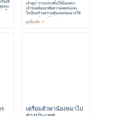
ื่องที่
เจ้าตูบ” การแปรงฟันให้น้องหมา
่คุณจะ
เจ้าของต้องอาศัยความอดทนและ
ดีสดใส
ใจเย็นสร้างความคุ้นเคยก่อนอาจให้
ต่างๆ
เขาลองชิมยาสีฟันก่อน และแปรง
ะทำเป็น
ดูเพิ่มเติม
เฉพาะด้านนอกเท่านั้น โดยเปิดปาก
ด้านบนออกแล้วแปรงลงไปที่โคน
เหงือกของสุนัข จากนั้นจึงปัดลง
าร
เตรียมตัวพาน้องหมาไป
ต่างประเทศ