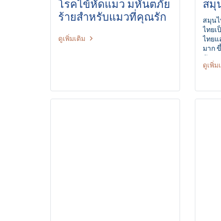
โรคไข้หัดแมว มหันตภัย
สมุ
ร้ายสำหรับแมวที่คุณรัก
สมุนไพ
ไทยเป
ดูเพิ่มเติม
ไทยแล
มาก ข
พัฒนาก
ดูเพิ่ม
สถาบั
เทคโน
ขมิ้น
ยาทาภ
คนอย่า
ซึ่งบ้
อักเส
การรัก
ต้องม
ประเท
การนำเ
และผล
ศึกษา
สำหรั
อักเส