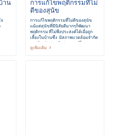
้าน
การแก้ไขพฤติกรรมที่ไม่
ดีของสุนัข
ใจ
การแก้ไขพฤติกรรมที่ไม่ดีของสุนัข
ง
แม้แต่สุนัขที่มีนิสัยดีมากๆก็พัฒนา
พฤติกรรม ที่ไม่พึงประสงค์ได้เมื่อถูก
เลี้ยงในบ้านซึ่ง มิสภาพแวดล้อมจำกัด
การป้องกันย่อมดีกว่าการแก้ไขเสมอ
ดูเพิ่มเติม
จึงควรฝึกสุนัขให้เชื่อฟังคำสั่งตั้งแต่
อายุยังน้อย จะช่วยป้องกันปัญหาเหล่า
นี้ได้มาก การแก้ไขพฤติกรรมที่ไม่พึง
ประสงค์จะต้องกลับไปใช้บทฝึกหัดสุนัข
ขั้นพื้นฐาน ใหม่ร่วมกับการพัฒนาวิธี
การหรือเทคนิคที่จะให้สุนัขตอบสนอง
ต่อคำสั่งด้วย ความเต็มใจโปรดระลึก
เสมอว่า สุนัขจะไม่ทำร้ายเจ้าของ
ความเคียดแค้นเป็นพฤติกรรมของสัตว์
ตระกูลไพรเมต เช่น มนุษย์เท่านั้น