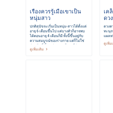
เรื่องควรรู้เมื่อเขาเป็น
เคล็ด (ไม่) ลับ 
หนุ่มสาว
ดวง
เหม
ปกติสุนัขจะเริ่มเป็นหนุ่ม-สาวได้ตั้งแต่
ดวงตา
อายุ 6 เดือนขึ้นไป แต่บางตัวก็อาจพบ
ทะนุถ
ได้ตอนอายุ 4 เดือนก็มี ทั้งนี้ขึ้นอยู่กับ
แผลหร
ความสมบูรณ์ของร่างกาย แต่ก็ไม่ใช่
ดูเพิ่ม
ว่าสุนัขที่เป็นหนุ่ม-สาวช้าจะมีร่างกาย
ดูเพิ่มเติม
ไม่สมบูรณ์